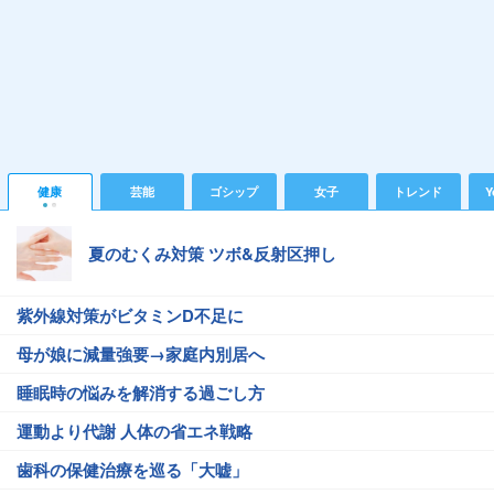
健康
芸能
ゴシップ
女子
トレンド
Y
夏のむくみ対策 ツボ&反射区押し
紫外線対策がビタミンD不足に
母が娘に減量強要→家庭内別居へ
睡眠時の悩みを解消する過ごし方
運動より代謝 人体の省エネ戦略
歯科の保健治療を巡る「大嘘」