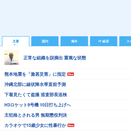
主要
国内
海外
IT 経済
ス
正常な組織を誤摘出 重篤な状態
熊本地震を「激甚災害」に指定
沖縄北部に線状降水帯直前予測
下着見たくて盗撮 巡査部長送検
H3ロケット9号機 10日打ち上げへ
主犯格とされる男 無期懲役判決
カラオケで15歳少女に性暴行か