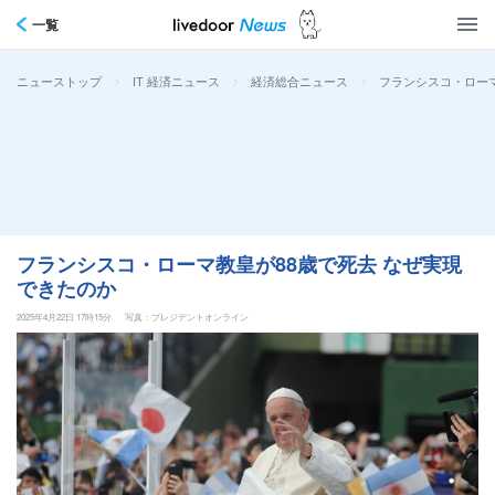
一覧
>
>
>
フランシスコ・ローマ
ニューストップ
IT 経済ニュース
経済総合ニュース
フランシスコ・ローマ教皇が88歳で死去 なぜ実現
できたのか
2025年4月22日 17時15分
写真：プレジデントオンライン