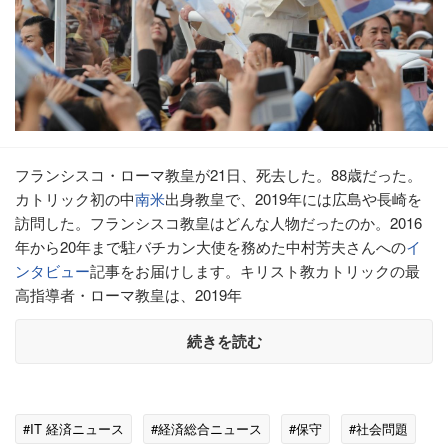
フランシスコ・ローマ教皇が21日、死去した。88歳だった。
カトリック初の中
南米
出身教皇で、2019年には広島や長崎を
訪問した。フランシスコ教皇はどんな人物だったのか。2016
年から20年まで駐バチカン大使を務めた中村芳夫さんへの
イ
ンタビュー
記事をお届けします。キリスト教カトリックの最
高指導者・ローマ教皇は、2019年
続きを読む
#IT 経済ニュース
#経済総合ニュース
#保守
#社会問題