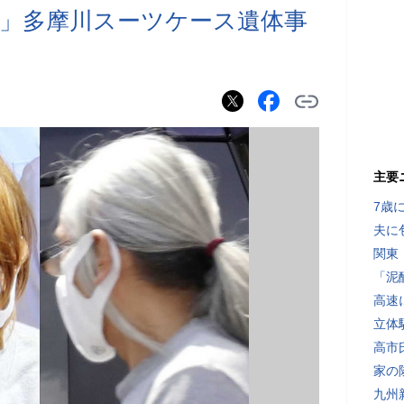
」多摩川スーツケース遺体事
主要
7歳
夫に
関東
「泥
高速
立体
高市
家の
九州