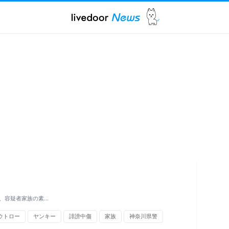
、容疑者家族の素…
ウトロー
ヤンキー
誹謗中傷
家族
神奈川県警