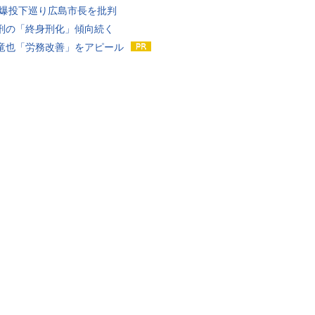
原爆投下巡り広島市長を批判
刑の「終身刑化」傾向続く
竜也「労務改善」をアピール