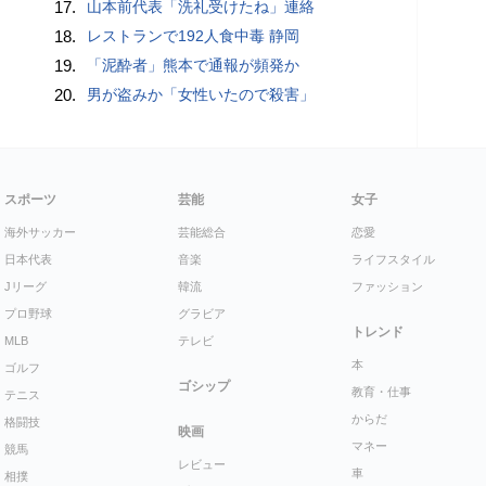
17.
山本前代表「洗礼受けたね」連絡
18.
レストランで192人食中毒 静岡
19.
「泥酔者」熊本で通報が頻発か
20.
男が盗みか「女性いたので殺害」
スポーツ
芸能
女子
海外サッカー
芸能総合
恋愛
日本代表
音楽
ライフスタイル
Jリーグ
韓流
ファッション
プロ野球
グラビア
トレンド
MLB
テレビ
本
ゴルフ
ゴシップ
教育・仕事
テニス
からだ
格闘技
映画
マネー
競馬
レビュー
車
相撲