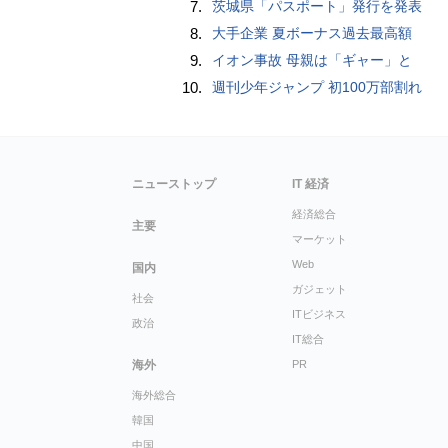
7.
茨城県「パスポート」発行を発表
8.
大手企業 夏ボーナス過去最高額
9.
イオン事故 母親は「ギャー」と
10.
週刊少年ジャンプ 初100万部割れ
ニューストップ
IT 経済
経済総合
主要
マーケット
Web
国内
ガジェット
社会
ITビジネス
政治
IT総合
海外
PR
海外総合
韓国
中国