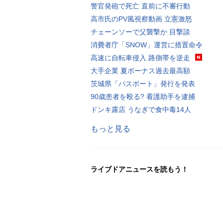
警官発砲で死亡 直前に不審行動
高市氏のPV風視察動画 立憲激怒
チェーンソーで父襲撃か 目撃談
消費者庁「SNOW」運営に措置命令
高速に自転車侵入 路側帯を逆走
大手企業 夏ボーナス過去最高額
茨城県「パスポート」発行を発表
90歳患者を殴る? 看護助手を逮捕
ドンキ露店 うなぎで食中毒14人
もっと見る
ライブドアニュースを読もう！