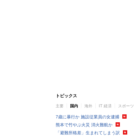
トピックス
主要
国内
海外
IT 経済
スポーツ
7歳に暴行か 施設従業員の女逮捕
熊本で竹やぶ火災 消火難航か
「避難所格差」生まれてしまう訳