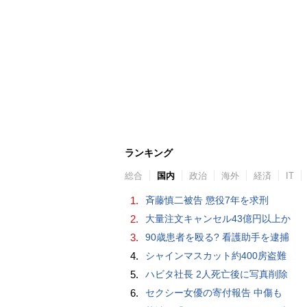
ランキング
総合
国内
政治
海外
経済
IT
1.
斉藤慎二被告 懲役7年を求刑
2.
大量注文キャンセル43億円以上か
3.
90歳患者を殴る? 看護助手を逮捕
4.
シャインマスカット約400房盗難
5.
ハビタ社長 2人死亡後に写真削除
6.
セクシー女優の寄付報告 中傷も