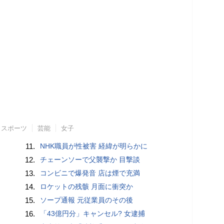
スポーツ
芸能
女子
11.
NHK職員が性被害 経緯が明らかに
12.
チェーンソーで父襲撃か 目撃談
13.
コンビニで爆発音 店は煙で充満
14.
ロケットの残骸 月面に衝突か
15.
ソープ通報 元従業員のその後
16.
「43億円分」キャンセル? 女逮捕