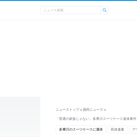
ニューストップ
国内ニュース
>
>
「普通の家族じゃない」多摩川スーツケース遺体事件
多摩川のスーツケースに遺体
死体遺棄
ア
ニコニコ動画