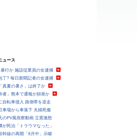
ニュース
に暴行か 施設従業員の女逮捕
包丁? 毎日新聞記者の女逮捕
「真夏の暑さ」は終了か
酔者」熊本で通報が頻発か
に自転車侵入 路側帯を逆走
駐車場から車落下 夫婦死傷
氏のPV風視察動画 立憲激怒
隣が民泊「トラウマなった」
新幹線の再開「8月中」示唆