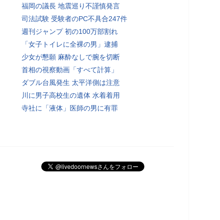
福岡の議長 地震巡り不謹慎発言
司法試験 受験者のPC不具合247件
週刊ジャンプ 初の100万部割れ
「女子トイレに全裸の男」逮捕
少女が懇願 麻酔なしで腕を切断
首相の視察動画「すべて計算」
ダブル台風発生 太平洋側は注意
川に男子高校生の遺体 水着着用
寺社に「液体」医師の男に有罪