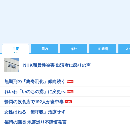
主要
国内
海外
IT 経済
ス
NHK職員性被害 出演者に怒りの声
無期刑の「終身刑化」傾向続く
れいわ「いのちの党」に変更へ
静岡の飲食店で192人が食中毒
女性はねる「無呼吸」治療せず
福岡の議長 地震巡り不謹慎発言