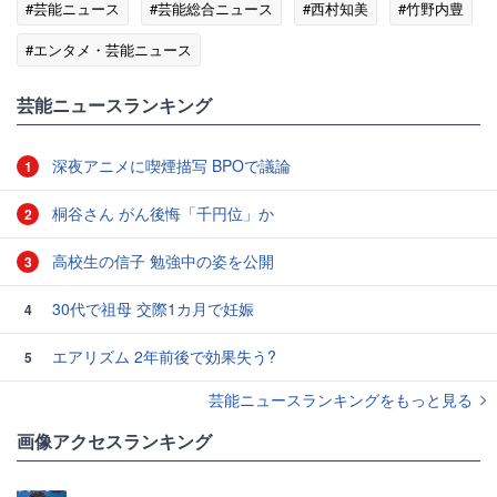
#芸能ニュース
#芸能総合ニュース
#西村知美
#竹野内豊
#エンタメ・芸能ニュース
芸能ニュースランキング
深夜アニメに喫煙描写 BPOで議論
1
桐谷さん がん後悔「千円位」か
2
高校生の信子 勉強中の姿を公開
3
30代で祖母 交際1カ月で妊娠
4
エアリズム 2年前後で効果失う?
5
芸能ニュースランキングをもっと見る
画像アクセスランキング