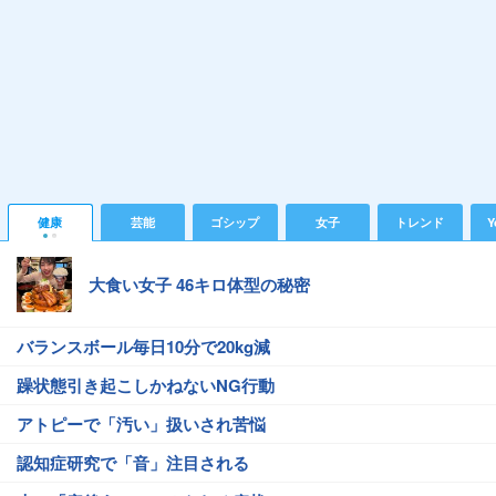
健康
芸能
ゴシップ
女子
トレンド
Y
大食い女子 46キロ体型の秘密
バランスボール毎日10分で20kg減
躁状態引き起こしかねないNG行動
アトピーで「汚い」扱いされ苦悩
認知症研究で「音」注目される