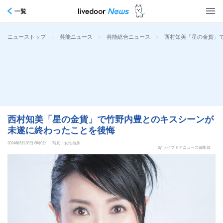
一覧
>
>
>
西村知美「星の金貨」
ニューストップ
芸能ニュース
芸能総合ニュース
西村知美「星の金貨」で竹野内豊とのキスシーンが
未遂に終わったことを後悔
2024年5月26日 6時0分
写真：女性自身
by ライブドアニュース編集部