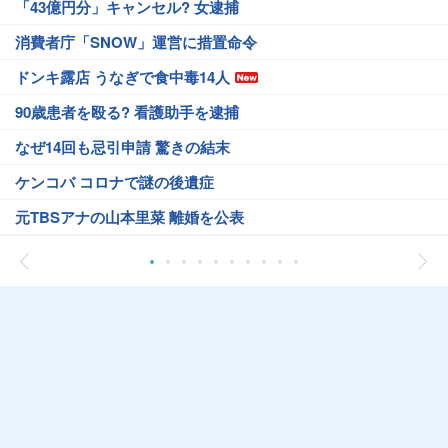
「43億円分」キャンセル? 女逮捕
消費者庁「SNOW」運営に措置命令
ドンキ露店 うなぎで食中毒14人
90歳患者を殴る? 看護助手を逮捕
なぜ14回も忌引申請 驚きの結末
ケンコバ コロナで謎の後遺症
元TBSアナの山本里菜 離婚を公表