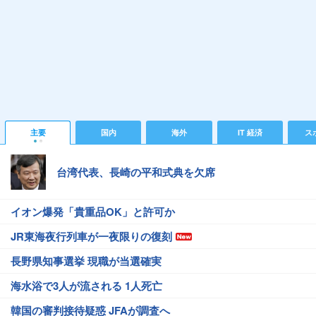
主要
国内
海外
IT 経済
ス
台湾代表、長崎の平和式典を欠席
イオン爆発「貴重品OK」と許可か
JR東海夜行列車が一夜限りの復刻
長野県知事選挙 現職が当選確実
海水浴で3人が流される 1人死亡
韓国の審判接待疑惑 JFAが調査へ