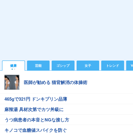
健康
芸能
ゴシップ
女子
トレンド
Y
医師が勧める 猫背解消の体操術
465gで321円 ドンキプリン品薄
麻辣湯 具材次第でカツ丼級に
うつ病患者の本音とNGな接し方
キノコで血糖値スパイクを防ぐ