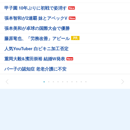
甲子園 10年ぶりに初戦で姿消す
張本智和が2連覇 妹とアベックV
張本美和が卓球の国際大会で優勝
藤原竜也、「労務改善」アピール
人気YouTuber 白ビキニ加工否定
重岡大毅&濱田崇裕 結婚W発表
パー子の認知症 老老介護に不安