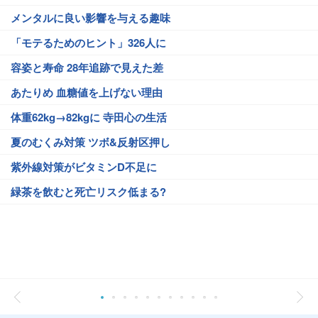
メンタルに良い影響を与える趣味
「モテるためのヒント」326人に
容姿と寿命 28年追跡で見えた差
あたりめ 血糖値を上げない理由
体重62kg→82kgに 寺田心の生活
夏のむくみ対策 ツボ&反射区押し
紫外線対策がビタミンD不足に
緑茶を飲むと死亡リスク低まる?