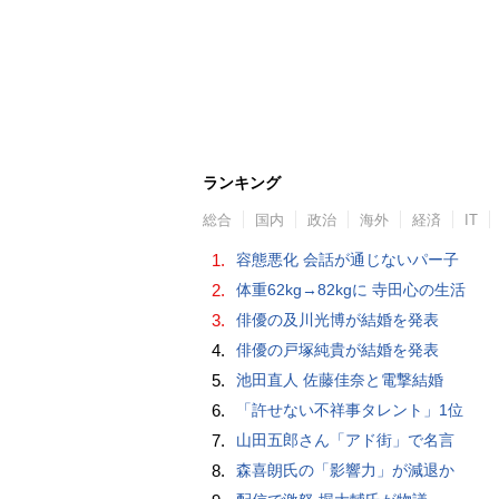
ランキング
総合
国内
政治
海外
経済
IT
1.
容態悪化 会話が通じないパー子
2.
体重62kg→82kgに 寺田心の生活
3.
俳優の及川光博が結婚を発表
4.
俳優の戸塚純貴が結婚を発表
5.
池田直人 佐藤佳奈と電撃結婚
6.
「許せない不祥事タレント」1位
7.
山田五郎さん「アド街」で名言
8.
森喜朗氏の「影響力」が減退か