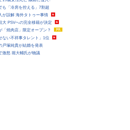
でも「冷房を控える」7割超
人が誤解 海外タトゥー事情
航大 PSVへの完全移籍が決定
が「焼肉店」限定オープン？
せない不祥事タレント」1位
の戸塚純貴が結婚を発表
で激怒 堀大輔氏が物議