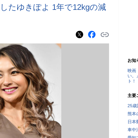
たゆきぽよ 1年で12kgの減
お知
映画
い。
ト！
主要
25
熊本
日本
車中
愛知