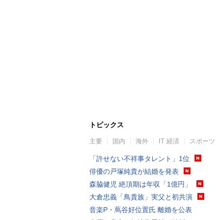
トピックス
主要
国内
海外
IT 経済
スポーツ
「許せない不祥事タレント」1位
俳優の戸塚純貴が結婚を発表
森脇健児 絶頂期は年収「1億円」
大倉忠義「鳥貴族」実父と初共演
音楽P・蔦谷好位置氏 離婚を公表