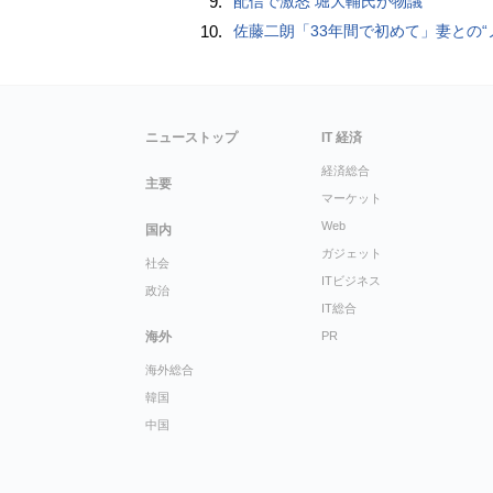
9.
配信で激怒 堀大輔氏が物議
10.
佐藤二朗「33年間で初めて」妻との“ノロケ砲”に反響続々「威力抜群」「奥様かっ
ニューストップ
IT 経済
経済総合
主要
マーケット
Web
国内
ガジェット
社会
ITビジネス
政治
IT総合
海外
PR
海外総合
韓国
中国