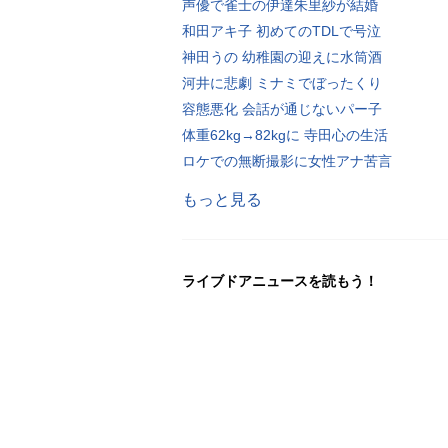
声優で雀士の伊達朱里紗が結婚
和田アキ子 初めてのTDLで号泣
神田うの 幼稚園の迎えに水筒酒
河井に悲劇 ミナミでぼったくり
容態悪化 会話が通じないパー子
体重62kg→82kgに 寺田心の生活
ロケでの無断撮影に女性アナ苦言
もっと見る
ライブドアニュースを読もう！