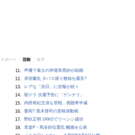
スポーツ
芸能
女子
11.
声優で雀士の伊達朱里紗が結婚
12.
岸谷蘭丸 タバコ巡り無知を露呈?
13.
レアな「吉日」に吉報が続々
14.
朝ドラ 次週予告に「ゲンナリ」
15.
内田有紀主演も苦戦…視聴率半減
16.
妻宛? 黒木啓司の意味深動画
17.
野杁正明 1RKOでリベンジ成功
18.
音楽P・蔦谷好位置氏 離婚を公表