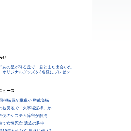
らせ
『あの星が降る丘で、君とまた出会いた
』オリジナルグッズを3名様にプレゼン
ニュース
歳国税職員が脱税か 懲戒免職
の被災地で「火事場泥棒」か
郵便のシステム障害が解消
泊で女性死亡 遺族の胸中
で19歳女性死亡 線路に侵入?