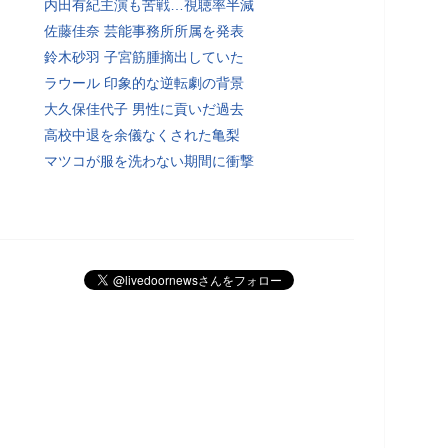
内田有紀主演も苦戦…視聴率半減
佐藤佳奈 芸能事務所所属を発表
鈴木砂羽 子宮筋腫摘出していた
ラウール 印象的な逆転劇の背景
大久保佳代子 男性に貢いだ過去
高校中退を余儀なくされた亀梨
マツコが服を洗わない期間に衝撃