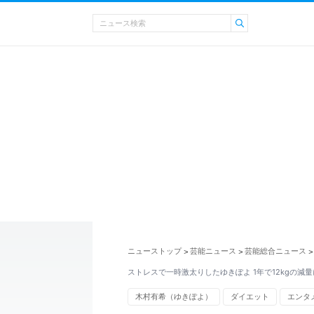
ニューストップ
芸能ニュース
芸能総合ニュース
>
>
>
ストレスで一時激太りしたゆきぽよ 1年で12kgの減
木村有希（ゆきぽよ）
ダイエット
エンタ