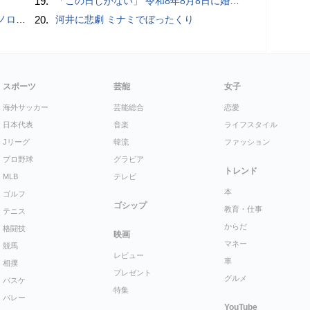
19.
「この日しかない」 令和8年8月8日に婚姻届続々
こいい」
20.
河井に悲劇 ミナミでぼったくり
スポーツ
芸能
女子
海外サッカー
芸能総合
恋愛
日本代表
音楽
ライフスタイル
Jリーグ
韓流
ファッション
プロ野球
グラビア
トレンド
MLB
テレビ
本
ゴルフ
ゴシップ
教育・仕事
テニス
からだ
格闘技
映画
マネー
競馬
レビュー
車
相撲
プレゼント
グルメ
バスケ
特集
バレー
YouTube