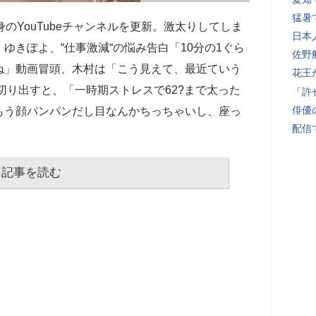
猛暑
のYouTubeチャンネルを更新。激太りしてしま
日本
ゆきぽよ、“仕事激減“の悩み告白「10分の1ぐら
佐野
ね」動画冒頭、木村は「こう見えて、最近ていう
花王
と切り出すと、「一時期ストレスで62?まで太った
「許
俳優
もう顔パンパンだし目なんかちっちゃいし、座っ
配信
記事を読む