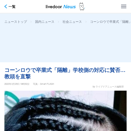
一覧
>
>
>
コーンロウで卒業式「隔離
ニューストップ
国内ニュース
社会ニュース
コーンロウで卒業式「隔離」学校側の対応に賛否…
教頭を直撃
2023年3月29日 18時50分
写真：Smart FLASH
by ライブドアニュース編集部