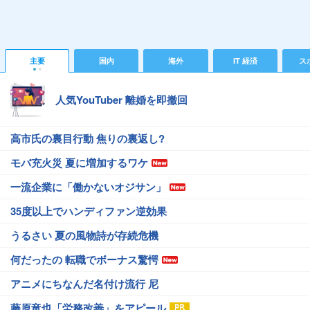
主要
国内
海外
IT 経済
ス
人気YouTuber 離婚を即撤回
高市氏の裏目行動 焦りの裏返し?
モバ充火災 夏に増加するワケ
一流企業に「働かないオジサン」
35度以上でハンディファン逆効果
うるさい 夏の風物詩が存続危機
何だったの 転職でボーナス驚愕
アニメにちなんだ名付け流行 尼
藤原竜也「労務改善」をアピール