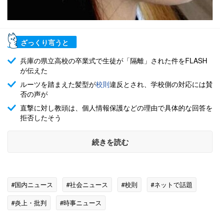
ざっくり言うと
兵庫の県立高校の卒業式で生徒が「隔離」された件をFLASH
が伝えた
ルーツを踏まえた髪型が
校則
違反とされ、学校側の対応には賛
否の声が
直撃に対し教頭は、個人情報保護などの理由で具体的な回答を
拒否したそう
続きを読む
#国内ニュース
#社会ニュース
#校則
#ネットで話題
#炎上・批判
#時事ニュース