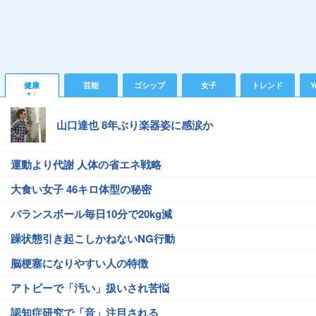
健康
芸能
ゴシップ
女子
トレンド
Y
山口達也 8年ぶり楽器姿に感涙か
運動より代謝 人体の省エネ戦略
大食い女子 46キロ体型の秘密
バランスボール毎日10分で20kg減
躁状態引き起こしかねないNG行動
脳梗塞になりやすい人の特徴
アトピーで「汚い」扱いされ苦悩
認知症研究で「音」注目される