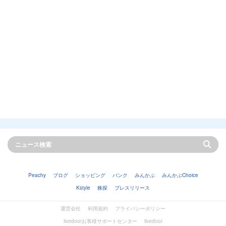
Peachy
ブログ
ショッピング
バンク
みんかぶ
みんかぶChoice
Kstyle
株探
プレスリリース
運営会社
利用規約
プライバシーポリシー
livedoorお客様サポートセンター
livedoor