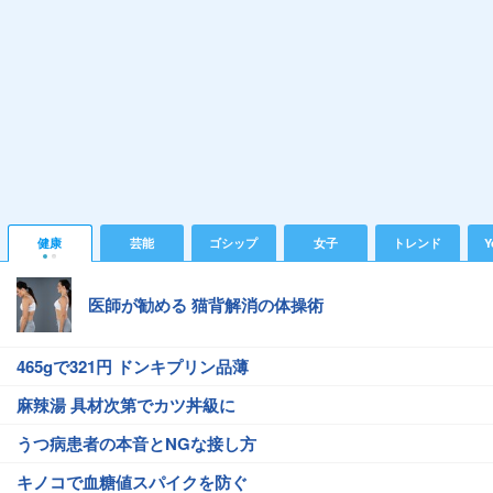
健康
芸能
ゴシップ
女子
トレンド
Y
医師が勧める 猫背解消の体操術
465gで321円 ドンキプリン品薄
麻辣湯 具材次第でカツ丼級に
うつ病患者の本音とNGな接し方
キノコで血糖値スパイクを防ぐ