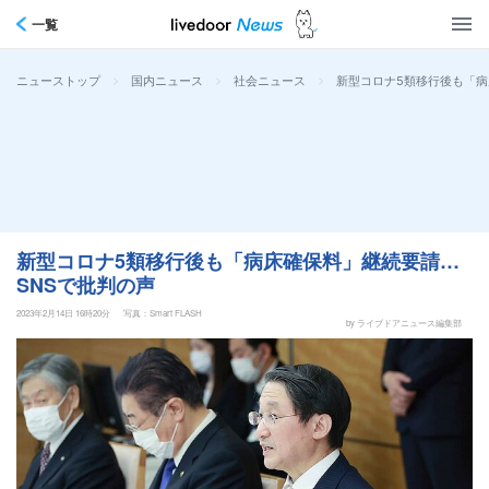
一覧
>
>
>
新型コロナ5類移行後も「病
ニューストップ
国内ニュース
社会ニュース
新型コロナ5類移行後も「病床確保料」継続要請…
SNSで批判の声
2023年2月14日 16時20分
写真：Smart FLASH
by ライブドアニュース編集部