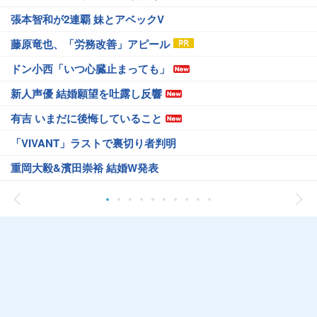
張本智和が2連覇 妹とアベックV
藤原竜也、「労務改善」アピール
ドン小西「いつ心臓止まっても」
新人声優 結婚願望を吐露し反響
有吉 いまだに後悔していること
「VIVANT」ラストで裏切り者判明
重岡大毅&濱田崇裕 結婚W発表