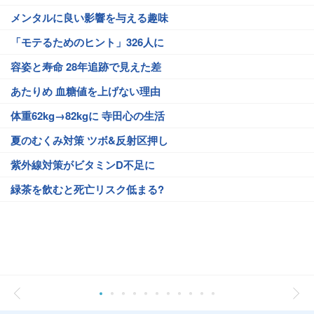
メンタルに良い影響を与える趣味
「モテるためのヒント」326人に
容姿と寿命 28年追跡で見えた差
あたりめ 血糖値を上げない理由
体重62kg→82kgに 寺田心の生活
夏のむくみ対策 ツボ&反射区押し
紫外線対策がビタミンD不足に
緑茶を飲むと死亡リスク低まる?