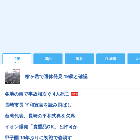
主要
国内
海外
IT 経済
ス
槍ヶ岳で遺体発見 19歳と確認
各地の海で事故相次ぐ 4人死亡
長崎市長 平和宣言を読み飛ばし
台湾代表、長崎の平和式典を欠席
イオン爆発「貴重品OK」と許可か
甲子園 10年ぶりに初戦で姿消す