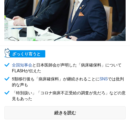
ざっくり言うと
全国知事会
と日本医師会が声明した「病床確保料」について
FLASHが伝えた
5類移行後も「病床確保料」が継続されることに
SNS
では批判
的な声も
「特別扱い」「コロナ病床不正受給の調査が先だろ」などの意
見もあった
続きを読む