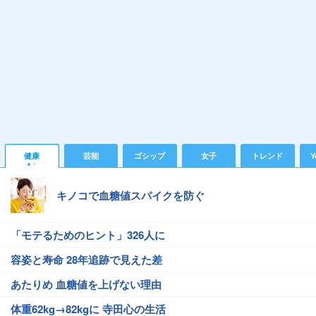
健康
芸能
ゴシップ
女子
トレンド
Y
キノコで血糖値スパイクを防ぐ
「モテるためのヒント」326人に
容姿と寿命 28年追跡で見えた差
あたりめ 血糖値を上げない理由
体重62kg→82kgに 寺田心の生活