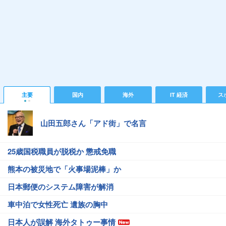
主要
国内
海外
IT 経済
ス
山田五郎さん「アド街」で名言
25歳国税職員が脱税か 懲戒免職
熊本の被災地で「火事場泥棒」か
日本郵便のシステム障害が解消
車中泊で女性死亡 遺族の胸中
日本人が誤解 海外タトゥー事情