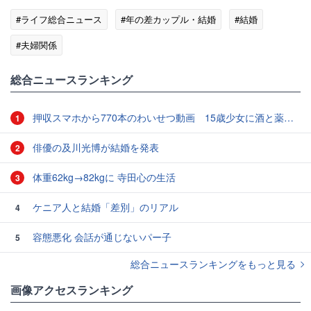
#ライフ総合ニュース
#年の差カップル・結婚
#結婚
#夫婦関係
総合ニュースランキング
押収スマホから770本のわいせつ動画 15歳少女に酒と薬飲ませ性的暴行か 54歳男を再逮捕 「薬もありますよ」とSNSで誘い出し
1
俳優の及川光博が結婚を発表
2
体重62kg→82kgに 寺田心の生活
3
ケニア人と結婚「差別」のリアル
4
容態悪化 会話が通じないパー子
5
総合ニュースランキングをもっと見る
画像アクセスランキング