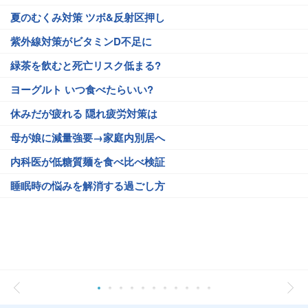
夏のむくみ対策 ツボ&反射区押し
紫外線対策がビタミンD不足に
緑茶を飲むと死亡リスク低まる?
ヨーグルト いつ食べたらいい?
休みだが疲れる 隠れ疲労対策は
母が娘に減量強要→家庭内別居へ
内科医が低糖質麺を食べ比べ検証
睡眠時の悩みを解消する過ごし方