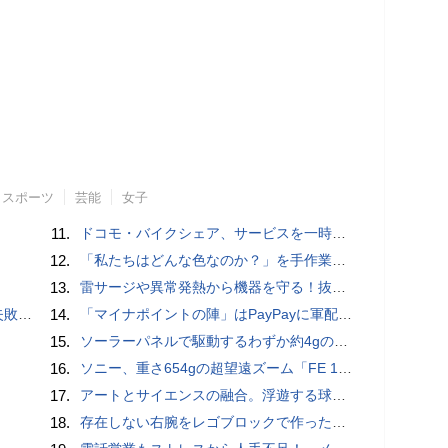
スポーツ
芸能
女子
11.
ドコモ・バイクシェア、サービスを一時停止 不具合の復旧が見通せないため
12.
「私たちはどんな色なのか？」を手作業でデータ分析して人間の肌の色を表現する新しい色空間を構築した「Inclusive Color Space」
13.
雷サージや異常発熱から機器を守る！抜け止め仕様の3P-2P変換アダプタ
買い方
14.
「マイナポイントの陣」はPayPayに軍配！ 燻製できちゃう鍋、グラスドームクッカー
15.
ソーラーパネルで駆動するわずか約4gの超軽量ドローン「CoulombFly」
16.
ソニー、重さ654gの超望遠ズーム「FE 100-400mm F5.6-8 OSS」 実売14万円前後
17.
アートとサイエンスの融合。浮遊する球体インテリア「Buda Ball(ブダボール)」
18.
存在しない右腕をレゴブロックで作った少年ビルダーが登場