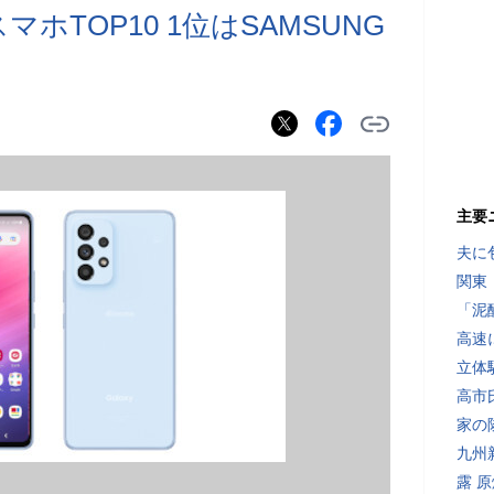
スマホTOP10 1位はSAMSUNG
主要
夫に
関東
「泥
高速
立体
高市
家の
九州
露 