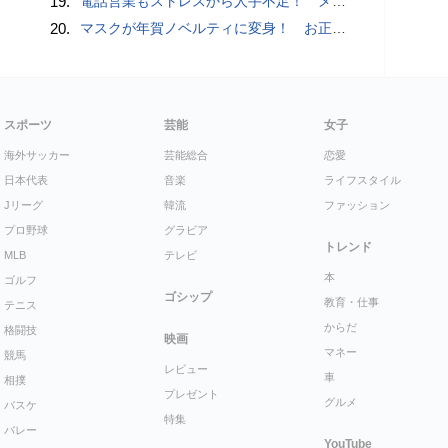
19.
電話営業もストレスから人手不足！ メンタルに心配ない会話AI 「Sakura TALK」が営業電話をかける時代がくる
20.
マスクが年賀ノベルティに変身！ お正月特別パッケージの注文受付開始
スポーツ
芸能
女子
海外サッカー
芸能総合
恋愛
日本代表
音楽
ライフスタイル
Jリーグ
韓流
ファッション
プロ野球
グラビア
トレンド
MLB
テレビ
本
ゴルフ
ゴシップ
教育・仕事
テニス
からだ
格闘技
映画
マネー
競馬
レビュー
車
相撲
プレゼント
グルメ
バスケ
特集
バレー
YouTube