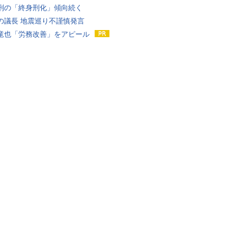
刑の「終身刑化」傾向続く
の議長 地震巡り不謹慎発言
竜也「労務改善」をアピール