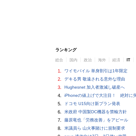
ランキング
総合
国内
政治
海外
経済
IT
1.
ワイモバイル 単身割引は1年限定
2.
デキる男 敬遠される意外な理由
3.
Hughesnet 加入者激減し破産へ
4.
iPhoneの値上げで大注目！ 絶対に失敗しない「中古スマホ」の売り方＆
5.
ドコモ U15向け新プラン発表
6.
米政府 中国製DC機器を禁輸方針
7.
藤原竜也「労務改善」をアピール
8.
米議員ら 山火事賭けに規制要求