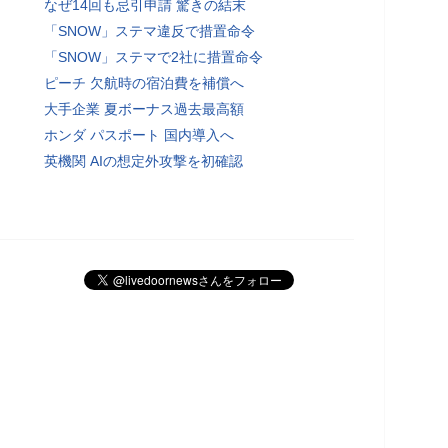
なぜ14回も忌引申請 驚きの結末
「SNOW」ステマ違反で措置命令
「SNOW」ステマで2社に措置命令
ピーチ 欠航時の宿泊費を補償へ
大手企業 夏ボーナス過去最高額
ホンダ パスポート 国内導入へ
英機関 AIの想定外攻撃を初確認