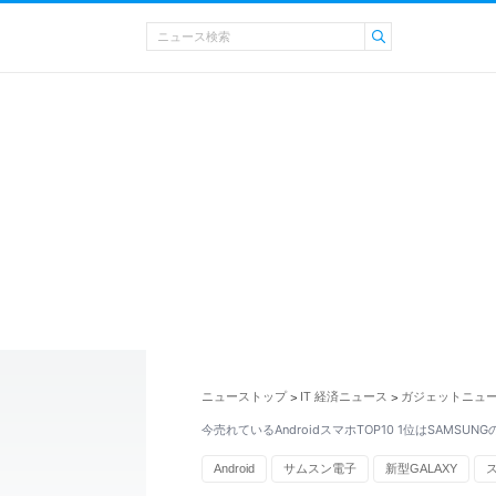
ニューストップ
IT 経済ニュース
ガジェットニュ
>
>
今売れているAndroidスマホTOP10 1位はSAMSUNG
Android
サムスン電子
新型GALAXY