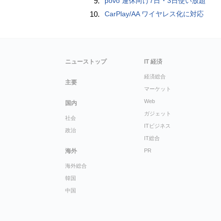
9.
povo 連休向け7日・3日使い放題
10.
CarPlay/AA ワイヤレス化に対応
ニューストップ
IT 経済
経済総合
主要
マーケット
Web
国内
ガジェット
社会
ITビジネス
政治
IT総合
海外
PR
海外総合
韓国
中国