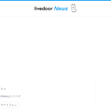
ース
>
のGalaxyシリーズ
スマートフォン