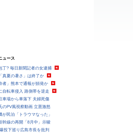
ニュース
包丁? 毎日新聞記者の女逮捕
「真夏の暑さ」は終了か
酔者」熊本で通報が頻発か
に自転車侵入 路側帯を逆走
駐車場から車落下 夫婦死傷
氏のPV風視察動画 立憲激怒
隣が民泊「トラウマなった」
新幹線の再開「8月中」示唆
原爆投下巡り広島市長を批判