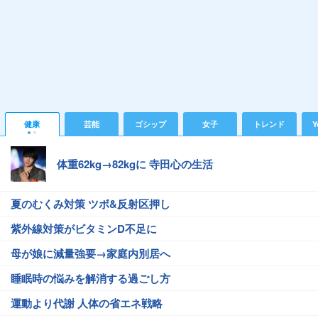
健康
芸能
ゴシップ
女子
トレンド
Y
体重62kg→82kgに 寺田心の生活
夏のむくみ対策 ツボ&反射区押し
紫外線対策がビタミンD不足に
母が娘に減量強要→家庭内別居へ
睡眠時の悩みを解消する過ごし方
運動より代謝 人体の省エネ戦略