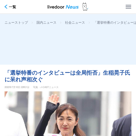
一覧
>
>
>
「選挙特番のインタビュー
ニューストップ
国内ニュース
社会ニュース
「選挙特番のインタビューは全局拒否」生稲晃子氏
に呆れ声相次ぐ
2022年7月10日 22時1分
写真：J-CASTニュース