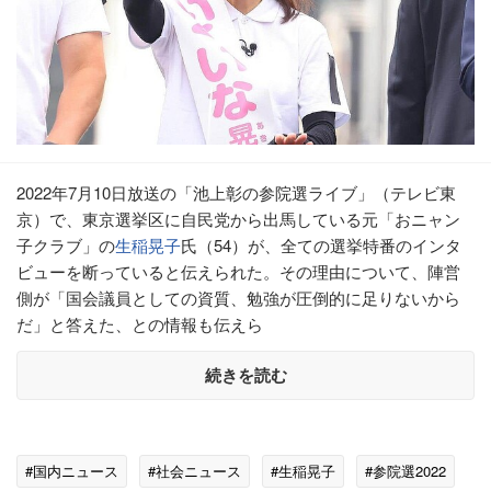
2022年7月10日放送の「池上彰の参院選ライブ」（テレビ東
京）で、東京選挙区に自民党から出馬している元「おニャン
子クラブ」の
生稲晃子
氏（54）が、全ての選挙特番のインタ
ビューを断っていると伝えられた。その理由について、陣営
側が「国会議員としての資質、勉強が圧倒的に足りないから
だ」と答えた、との情報も伝えら
続きを読む
#国内ニュース
#社会ニュース
#生稲晃子
#参院選2022