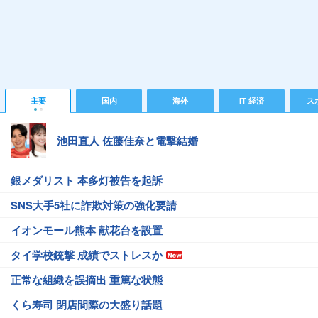
主要
国内
海外
IT 経済
ス
池田直人 佐藤佳奈と電撃結婚
銀メダリスト 本多灯被告を起訴
SNS大手5社に詐欺対策の強化要請
イオンモール熊本 献花台を設置
タイ学校銃撃 成績でストレスか
正常な組織を誤摘出 重篤な状態
くら寿司 閉店間際の大盛り話題