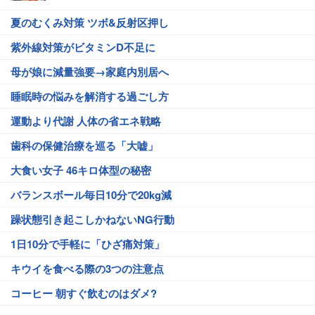
夏のむくみ対策 ツボ&反射区押し
紫外線対策がビタミンD不足に
母が娘に減量強要→家庭内別居へ
睡眠時の悩みを解消する過ごし方
運動より代謝 人体の省エネ戦略
歯科の保健治療を巡る「大嘘」
大食い女子 46キロ体型の秘密
バランスボール毎日10分で20kg減
躁状態引き起こしかねないNG行動
1日10分で手軽に「ひざ痛対策」
キウイを食べる際の3つの注意点
コーヒー 朝すぐ飲むのはダメ?