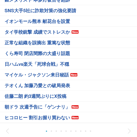
SNS大手5社に詐欺対策の強化要請
イオンモール熊本 献花台を設置
タイ学校銃撃 成績でストレスか
正常な組織を誤摘出 重篤な状態
くら寿司 閉店間際の大盛り話題
日ハムvs楽天「死球合戦」不穏
マイケル・ジャクソン来日秘話
テオくん 加藤乃愛との破局発表
佐藤二朗 約3週間ぶりにX投稿
朝ドラ 次週予告に「ゲンナリ」
ヒコロヒー 割引お握り買わない