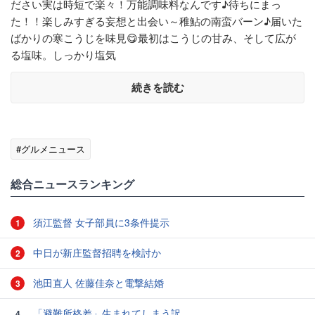
ださい実は時短で楽々！万能調味料なんです♪待ちにまっ
た！！楽しみすぎる妄想と出会い～稚鮎の南蛮バーン♪届いた
ばかりの寒こうじを味見😋最初はこうじの甘み、そして広が
る塩味。しっかり塩気
続きを読む
#グルメニュース
総合ニュースランキング
須江監督 女子部員に3条件提示
1
中日が新庄監督招聘を検討か
2
池田直人 佐藤佳奈と電撃結婚
3
「避難所格差」生まれてしまう訳
4