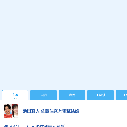
主要
国内
海外
IT 経済
ス
池田直人 佐藤佳奈と電撃結婚
銀メダリスト 本多灯被告を起訴