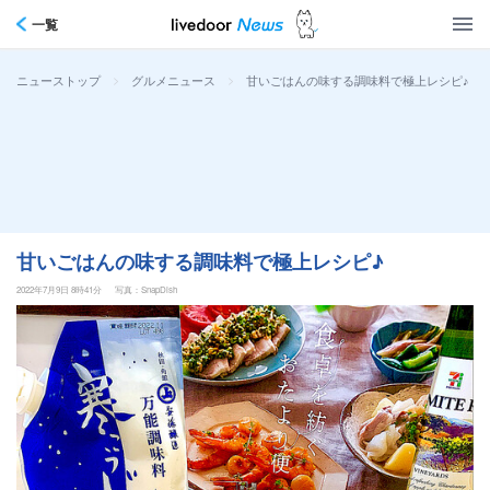
一覧
>
>
甘いごはんの味する調味料で極上レシピ♪
ニューストップ
グルメニュース
甘いごはんの味する調味料で極上レシピ♪
2022年7月9日 8時41分
写真：SnapDish