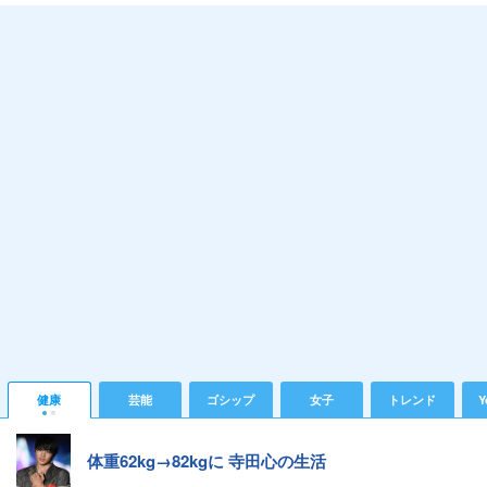
健康
芸能
ゴシップ
女子
トレンド
Y
体重62kg→82kgに 寺田心の生活