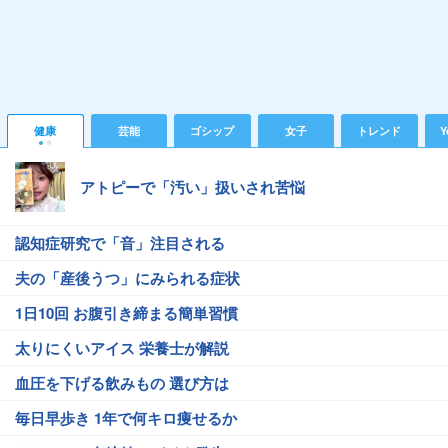
健康
芸能
ゴシップ
女子
トレンド
Y
アトピーで「汚い」扱いされ苦悩
認知症研究で「音」注目される
夫の「産後うつ」にみられる症状
1日10回 お腹引き締まる簡単習慣
太りにくいアイス 栄養士が解説
血圧を下げる飲みもの 選び方は
毎日早歩き 1年で何キロ痩せるか