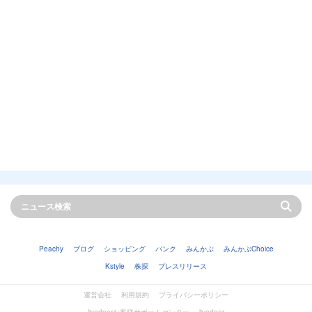
Peachy
ブログ
ショッピング
バンク
みんかぶ
みんかぶChoice
Kstyle
株探
プレスリリース
運営会社
利用規約
プライバシーポリシー