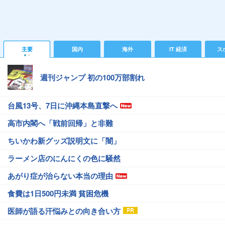
主要
国内
海外
IT 経済
ス
週刊ジャンプ 初の100万部割れ
台風13号、7日に沖縄本島直撃へ
高市内閣へ「戦前回帰」と非難
ちいかわ新グッズ説明文に「闇」
ラーメン店のにんにくの色に騒然
あがり症が治らない本当の理由
食費は1日500円未満 貧困危機
医師が語る汗悩みとの向き合い方