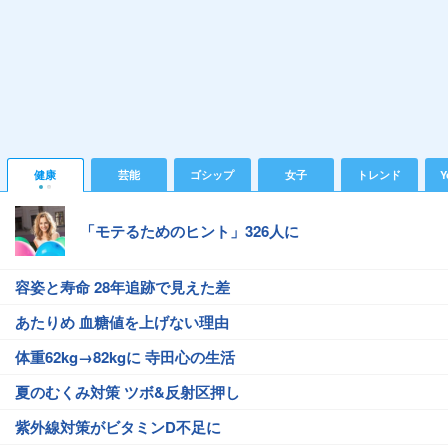
健康
芸能
ゴシップ
女子
トレンド
Y
「モテるためのヒント」326人に
容姿と寿命 28年追跡で見えた差
あたりめ 血糖値を上げない理由
体重62kg→82kgに 寺田心の生活
夏のむくみ対策 ツボ&反射区押し
紫外線対策がビタミンD不足に