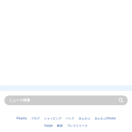
Peachy
ブログ
ショッピング
バンク
みんかぶ
みんかぶChoice
Kstyle
株探
プレスリリース