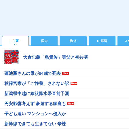
主要
国内
海外
IT 経済
ス
大倉忠義「鳥貴族」実父と初共演
蓮池薫さんの母が94歳で死去
秋篠宮家が「ご静養」されない訳
新潟県中越に線状降水帯直前予測
円安影響考えず 豪遊する家庭も
子ども追い マンションへ侵入か
新幹線できても生きてない 辛辣