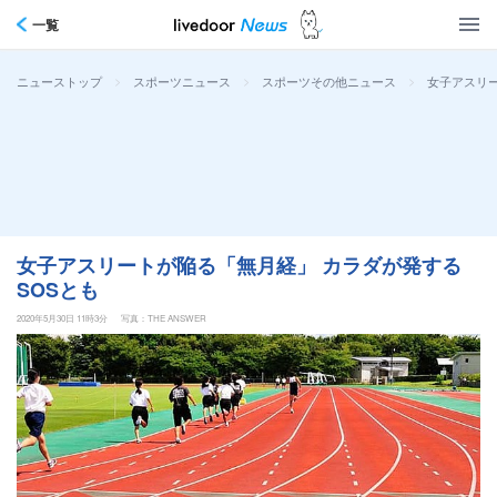
一覧
>
>
>
女子アスリー
ニューストップ
スポーツニュース
スポーツその他ニュース
女子アスリートが陥る「無月経」 カラダが発する
SOSとも
2020年5月30日 11時3分
写真：THE ANSWER