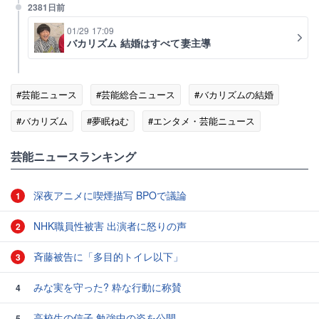
2381日前
01/29 17:09
バカリズム 結婚はすべて妻主導
#芸能ニュース
#芸能総合ニュース
#バカリズムの結婚
#バカリズム
#夢眠ねむ
#エンタメ・芸能ニュース
芸能ニュースランキング
深夜アニメに喫煙描写 BPOで議論
1
NHK職員性被害 出演者に怒りの声
2
斉藤被告に「多目的トイレ以下」
3
みな実を守った? 粋な行動に称賛
4
高校生の信子 勉強中の姿を公開
5