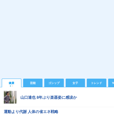
健康
芸能
ゴシップ
女子
トレンド
Y
山口達也 8年ぶり楽器姿に感涙か
運動より代謝 人体の省エネ戦略