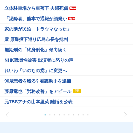
立体駐車場から車落下 夫婦死傷
「泥酔者」熊本で通報が頻発か
家の隣が民泊「トラウマなった」
露 原爆投下巡り広島市長を批判
無期刑の「終身刑化」傾向続く
NHK職員性被害 出演者に怒りの声
れいわ「いのちの党」に変更へ
90歳患者を殴る? 看護助手を逮捕
藤原竜也「労務改善」をアピール
元TBSアナの山本里菜 離婚を公表