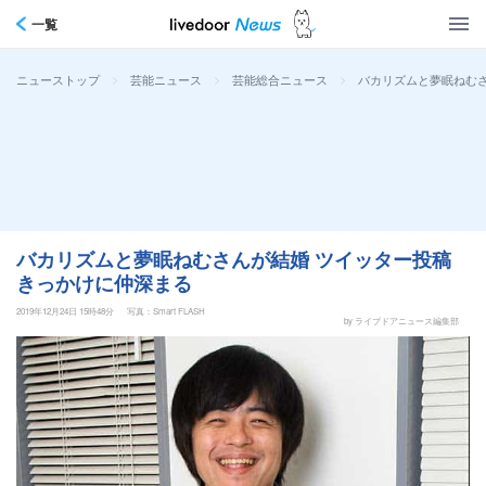
一覧
>
>
>
バカリズムと夢眠ねむ
ニューストップ
芸能ニュース
芸能総合ニュース
バカリズムと夢眠ねむさんが結婚 ツイッター投稿
きっかけに仲深まる
2019年12月24日 15時48分
写真：Smart FLASH
by ライブドアニュース編集部