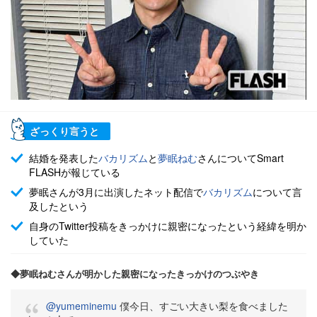
ざっくり言うと
結婚を発表した
バカリズム
と
夢眠ねむ
さんについてSmart
FLASHが報じている
夢眠さんが3月に出演したネット配信で
バカリズム
について言
及したという
自身のTwitter投稿をきっかけに親密になったという経緯を明か
していた
◆夢眠ねむさんが明かした親密になったきっかけのつぶやき
@yumeminemu
僕今日、すごい大きい梨を食べました