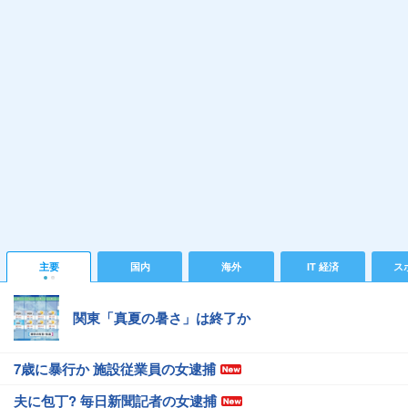
主要
国内
海外
IT 経済
ス
関東「真夏の暑さ」は終了か
7歳に暴行か 施設従業員の女逮捕
夫に包丁? 毎日新聞記者の女逮捕