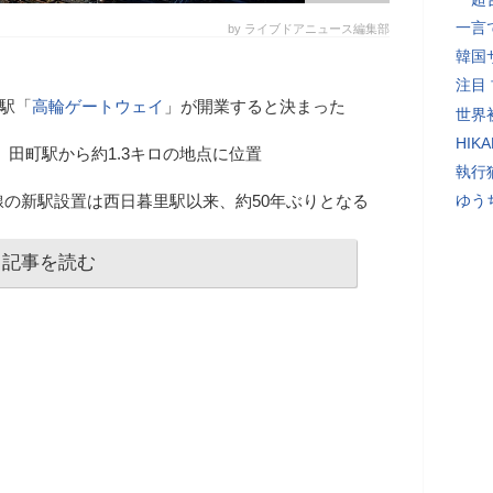
一言
by ライブドアニュース編集部
韓国
注目
駅「
高輪ゲートウェイ
」が開業すると決まった
世界初
HIK
、田町駅から約1.3キロの地点に位置
執行
線の新駅設置は西日暮里駅以来、約50年ぶりとなる
ゆう
記事を読む