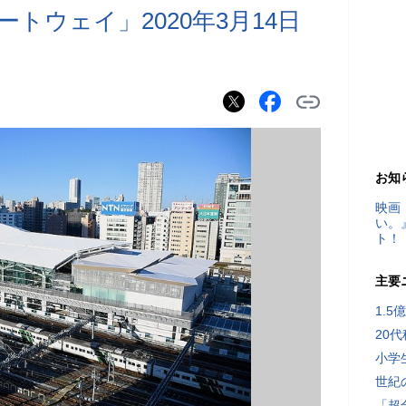
トウェイ」2020年3月14日
お知
映画
い。
ト！
主要
1.
20
小学
世紀
「超