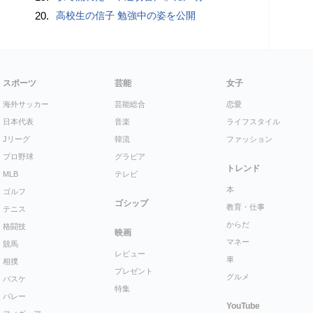
20.
高校生の信子 勉強中の姿を公開
スポーツ
芸能
女子
海外サッカー
芸能総合
恋愛
日本代表
音楽
ライフスタイル
Jリーグ
韓流
ファッション
プロ野球
グラビア
トレンド
MLB
テレビ
本
ゴルフ
ゴシップ
教育・仕事
テニス
からだ
格闘技
映画
マネー
競馬
レビュー
車
相撲
プレゼント
グルメ
バスケ
特集
バレー
YouTube