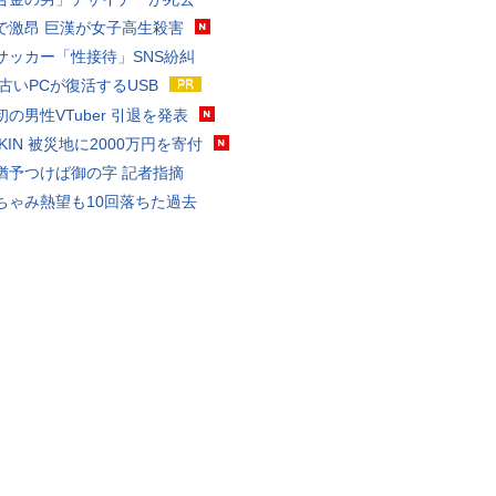
で激昂 巨漢が女子高生殺害
サッカー「性接待」SNS紛糾
 古いPCが復活するUSB
の男性VTuber 引退を発表
AKIN 被災地に2000万円を寄付
猶予つけば御の字 記者指摘
ちゃみ熱望も10回落ちた過去