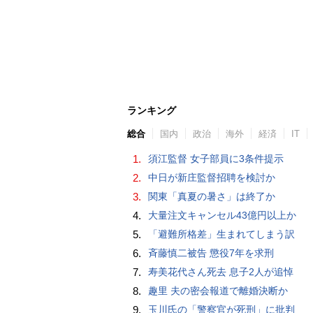
ランキング
総合
国内
政治
海外
経済
IT
1.
須江監督 女子部員に3条件提示
2.
中日が新庄監督招聘を検討か
3.
関東「真夏の暑さ」は終了か
4.
大量注文キャンセル43億円以上か
5.
「避難所格差」生まれてしまう訳
6.
斉藤慎二被告 懲役7年を求刑
7.
寿美花代さん死去 息子2人が追悼
8.
趣里 夫の密会報道で離婚決断か
9.
玉川氏の「警察官が死刑」に批判