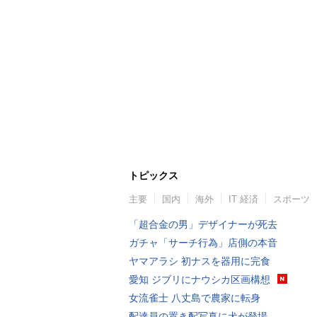
トピックス
主要
国内
海外
IT 経済
スポーツ
「超合金の男」デザイナーが死去
ガチャ「サーチ行為」店側の本音
ヤマアラシ 初ナスを器用に完食
愛知 ジブリにナウシカ区画構想
女流雀士 八丈島で農家に転身
配達員の置き配写真に犬が登場