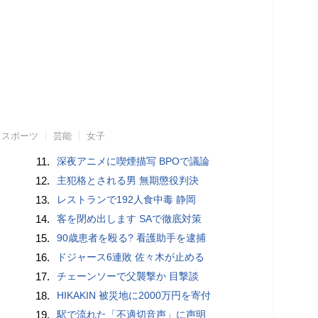
スポーツ
芸能
女子
11.
深夜アニメに喫煙描写 BPOで議論
12.
主犯格とされる男 無期懲役判決
13.
レストランで192人食中毒 静岡
14.
客を閉め出します SAで徹底対策
15.
90歳患者を殴る? 看護助手を逮捕
16.
ドジャース6連敗 佐々木が止める
17.
チェーンソーで父襲撃か 目撃談
18.
HIKAKIN 被災地に2000万円を寄付
19.
駅で流れた「不適切音声」に声明