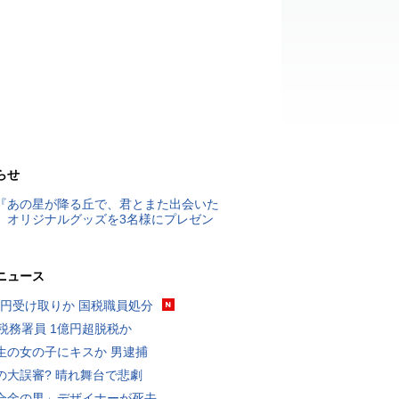
らせ
『あの星が降る丘で、君とまた出会いた
』オリジナルグッズを3名様にプレゼン
ニュース
5億円受け取りか 国税職員処分
代税務署員 1億円超脱税か
生の女の子にキスか 男逮捕
の大誤審? 晴れ舞台で悲劇
合金の男」デザイナーが死去