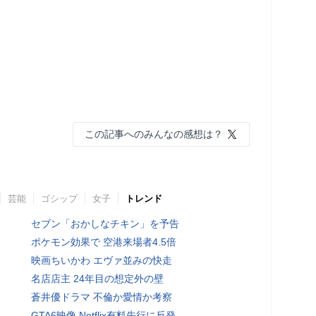
この記事へのみんなの感想は？
芸能
ゴシップ
女子
トレンド
セブン「おかしなチキン」を予告
ポケモン効果で 空港来場者4.5倍
映画ちいかわ エヴァ並みの快走
名店店主 24年目の想定外の壁
蒼井優ドラマ 不倫か愛情か考察
GTA6映像 Netflix有料先行に反発