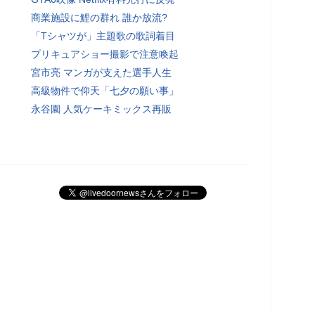
商業施設に鯉の群れ 誰か放流?
「Tシャツが」主題歌の歌詞着目
プリキュアショー撮影で注意喚起
宮市亮 マンガが支えた選手人生
高級物件で仰天「七夕の願い事」
永谷園 人気ケーキミックス再販