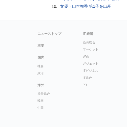
10.
女優・山本舞香 第1子を出産
ニューストップ
IT 経済
経済総合
主要
マーケット
Web
国内
ガジェット
社会
ITビジネス
政治
IT総合
海外
PR
海外総合
韓国
中国