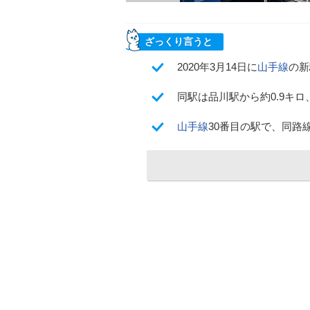
ざっくり言うと
2020年3月14日に
山手線
の新
同駅は品川駅から約0.9キロ
山手線
30番目の駅で、同路