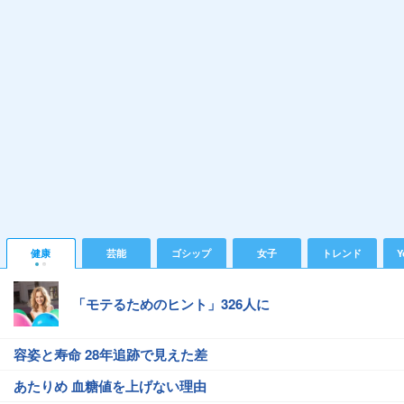
健康
芸能
ゴシップ
女子
トレンド
Y
「モテるためのヒント」326人に
容姿と寿命 28年追跡で見えた差
あたりめ 血糖値を上げない理由