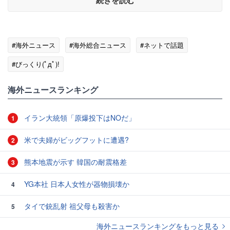
続きを読む
#海外ニュース
#海外総合ニュース
#ネットで話題
#びっくり(ﾟдﾟ)!
海外ニュースランキング
イラン大統領「原爆投下はNOだ」
1
米で夫婦がビッグフットに遭遇?
2
熊本地震が示す 韓国の耐震格差
3
YG本社 日本人女性が器物損壊か
4
タイで銃乱射 祖父母も殺害か
5
海外ニュースランキングをもっと見る