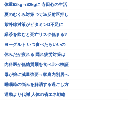
体重62kg→82kgに 寺田心の生活
夏のむくみ対策 ツボ&反射区押し
紫外線対策がビタミンD不足に
緑茶を飲むと死亡リスク低まる?
ヨーグルト いつ食べたらいいの
休みだが疲れる 隠れ疲労対策は
内科医が低糖質麺を食べ比べ検証
母が娘に減量強要→家庭内別居へ
睡眠時の悩みを解消する過ごし方
運動より代謝 人体の省エネ戦略