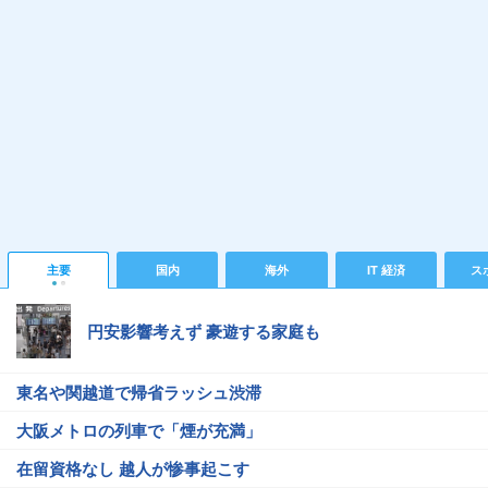
主要
国内
海外
IT 経済
ス
円安影響考えず 豪遊する家庭も
東名や関越道で帰省ラッシュ渋滞
大阪メトロの列車で「煙が充満」
在留資格なし 越人が惨事起こす