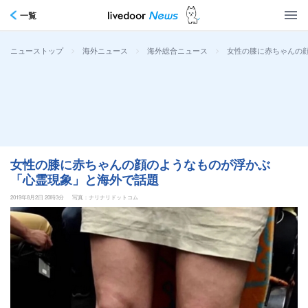
一覧
>
>
>
女性の膝に赤ちゃんの
ニューストップ
海外ニュース
海外総合ニュース
女性の膝に赤ちゃんの顔のようなものが浮かぶ
「心霊現象」と海外で話題
2019年8月2日 20時3分
写真：ナリナリドットコム