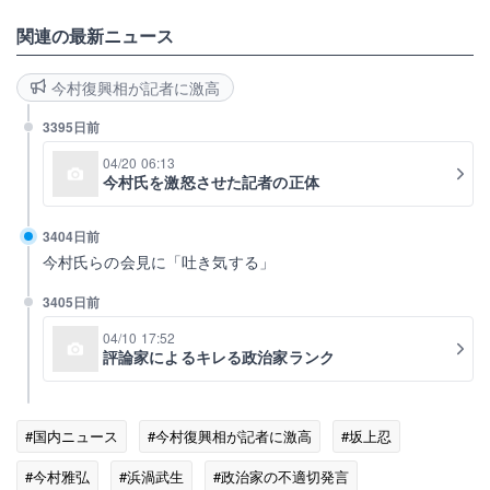
関連の最新ニュース
今村復興相が記者に激高
3395日前
04/20 06:13
今村氏を激怒させた記者の正体
3404日前
今村氏らの会見に「吐き気する」
3405日前
04/10 17:52
評論家によるキレる政治家ランク
#国内ニュース
#今村復興相が記者に激高
#坂上忍
#今村雅弘
#浜渦武生
#政治家の不適切発言