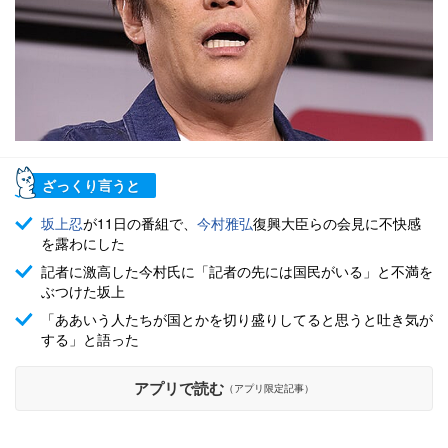
ざっくり言うと
坂上忍
が11日の番組で、
今村雅弘
復興大臣らの会見に不快感
を露わにした
記者に激高した今村氏に「記者の先には国民がいる」と不満を
ぶつけた坂上
「ああいう人たちが国とかを切り盛りしてると思うと吐き気が
する」と語った
アプリで読む
（アプリ限定記事）