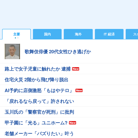
主要
国内
海外
IT 経済
ス
歌舞伎俳優 20代女性ひき逃げか
路上で女子児童に触れたか 逮捕
住宅火災 2階から飛び降り脱出
AI予約に店側激怒「もはやテロ」
「戻れるなら戻って」許されない
玉川氏の「警察官が死刑」に批判
甲子園に「光る」ユニホーム?
老舗メーカー「バズりたい」叶う