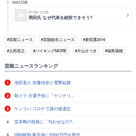
3662日前
07/28 12:05
岡田氏 なぜ代表を続投できそう?
#芸能ニュース
#芸能総合ニュース
#参院選2016
#土田晃之
#バイキングMORE
#片山さつき
#福島瑞穂
芸能ニュースランキング
池田直人 佐藤佳奈と電撃結婚
1
朝ドラ 次週予告に「ゲンナリ」
2
ケンコバ コロナで謎の後遺症
3
堂本剛の投稿に「匂わせなの?」
4
HIKAKIN 被災地に2000万円を寄付
5