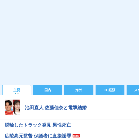
主要
国内
海外
IT 経済
ス
池田直人 佐藤佳奈と電撃結婚
脱輪したトラック発見 男性死亡
広陵高元監督 保護者に直接謝罪