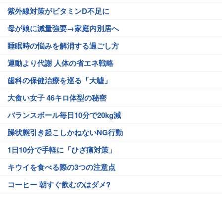
紫外線対策がビタミンD不足に
母が娘に減量強要→家庭内別居へ
睡眠時の悩みを解消する過ごし方
運動より代謝 人体の省エネ戦略
歯科の保健治療を巡る「大嘘」
大食い女子 46キロ体型の秘密
バランスボール毎日10分で20kg減
躁状態引き起こしかねないNG行動
1日10分で手軽に「ひざ痛対策」
キウイを食べる際の3つの注意点
コーヒー 朝すぐ飲むのはダメ?