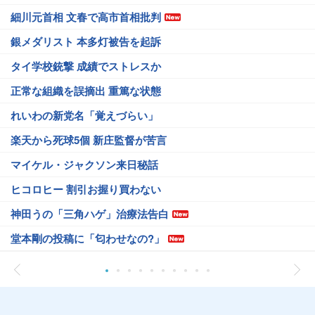
細川元首相 文春で高市首相批判
銀メダリスト 本多灯被告を起訴
タイ学校銃撃 成績でストレスか
正常な組織を誤摘出 重篤な状態
れいわの新党名「覚えづらい」
楽天から死球5個 新庄監督が苦言
マイケル・ジャクソン来日秘話
ヒコロヒー 割引お握り買わない
神田うの「三角ハゲ」治療法告白
堂本剛の投稿に「匂わせなの?」