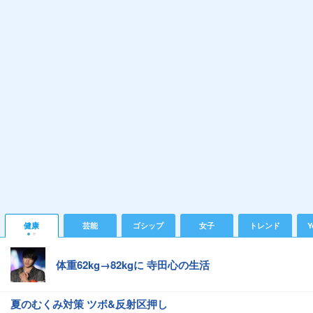
健康
芸能
ゴシップ
女子
トレンド
Y
体重62kg→82kgに 寺田心の生活
夏のむくみ対策 ツボ&反射区押し