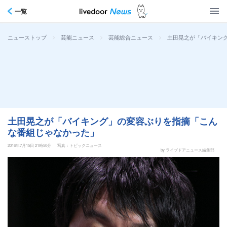
一覧
>
>
>
土田晃之が「バイキン
ニューストップ
芸能ニュース
芸能総合ニュース
土田晃之が「バイキング」の変容ぶりを指摘「こん
な番組じゃなかった」
2016年7月15日 21時50分
写真：トピックニュース
by ライブドアニュース編集部