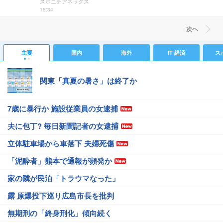
スポニチアネックス
15:34
次ヘ
主要
国内
海外
IT 経済
ス
関東「真夏の暑さ」は終了か
7歳に暴行か 施設従業員の女逮捕
夫に包丁? 毎日新聞記者の女逮捕
立体駐車場から車落下 夫婦死傷
「泥酔者」熊本で通報が頻発か
家の隣が民泊「トラウマなった」
露 原爆投下巡り広島市長を批判
無期刑の「終身刑化」傾向続く