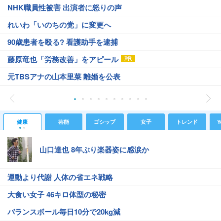
NHK職員性被害 出演者に怒りの声
れいわ「いのちの党」に変更へ
90歳患者を殴る? 看護助手を逮捕
藤原竜也「労務改善」をアピール
元TBSアナの山本里菜 離婚を公表
健康
芸能
ゴシップ
女子
トレンド
Y
山口達也 8年ぶり楽器姿に感涙か
運動より代謝 人体の省エネ戦略
大食い女子 46キロ体型の秘密
バランスボール毎日10分で20kg減