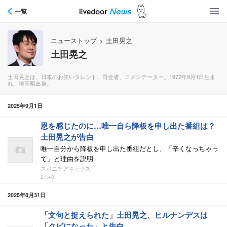
一覧
ニューストップ
>
土田晃之
土田晃之
土田晃之は、日本のお笑いタレント、司会者、コメンテーター。1972年9月1日生ま
れ、埼玉県出身。
2025年9月1日
恩を感じたのに…唯一自ら降板を申し出た番組は？
土田晃之が告白
唯一自分から降板を申し出た番組だとし、「辛くなっちゃっ
て」と理由を説明
スポニチアネックス
21:48
2025年8月31日
「文句と捉えられた」土田晃之、ヒルナンデスは
「クビになった」と告白