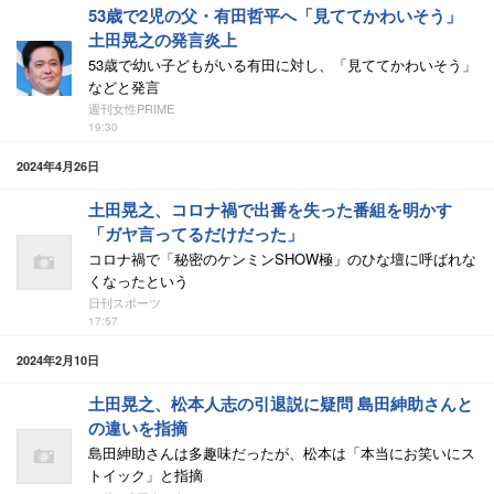
53歳で2児の父・有田哲平へ「見ててかわいそう」
土田晃之の発言炎上
53歳で幼い子どもがいる有田に対し、「見ててかわいそう」
などと発言
週刊女性PRIME
19:30
2024年4月26日
土田晃之、コロナ禍で出番を失った番組を明かす
「ガヤ言ってるだけだった」
コロナ禍で「秘密のケンミンSHOW極」のひな壇に呼ばれな
くなったという
日刊スポーツ
17:57
2024年2月10日
土田晃之、松本人志の引退説に疑問 島田紳助さんと
の違いを指摘
島田紳助さんは多趣味だったが、松本は「本当にお笑いにス
トイック」と指摘