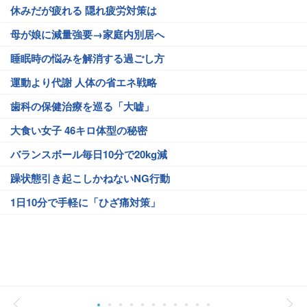
休みだが疲れる 隠れ疲労対策は
母が娘に減量強要→家庭内別居へ
睡眠時の悩みを解消する過ごし方
運動より代謝 人体の省エネ戦略
歯科の保健治療を巡る「大嘘」
大食い女子 46キロ体型の秘密
バランスボール毎日10分で20kg減
躁状態引き起こしかねないNG行動
1日10分で手軽に「ひざ痛対策」