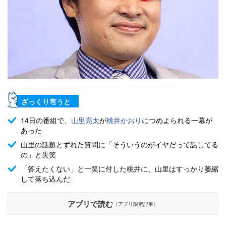
ざっくり言うと
14日の番組で、
山里亮太
が
桃井かおり
につめよられる一幕が
あった
山里の話題とずれた質問に「そういうのがイヤだって話してる
の」と失笑
「答えたくない」と一笑に付した桃井に、山里はすっかり萎縮
して落ち込んだ
アプリで読む
（アプリ限定記事）