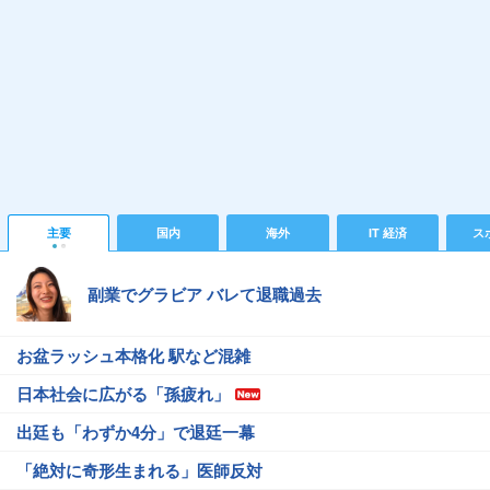
主要
国内
海外
IT 経済
ス
副業でグラビア バレて退職過去
お盆ラッシュ本格化 駅など混雑
日本社会に広がる「孫疲れ」
出廷も「わずか4分」で退廷一幕
「絶対に奇形生まれる」医師反対