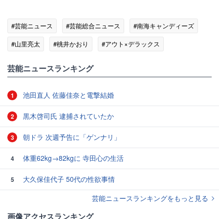
#芸能ニュース
#芸能総合ニュース
#南海キャンディーズ
#山里亮太
#桃井かおり
#アウト×デラックス
#テレビの話題
芸能ニュースランキング
池田直人 佐藤佳奈と電撃結婚
1
黒木啓司氏 逮捕されていたか
2
朝ドラ 次週予告に「ゲンナリ」
3
体重62kg→82kgに 寺田心の生活
4
大久保佳代子 50代の性欲事情
5
芸能ニュースランキングをもっと見る
画像アクセスランキング