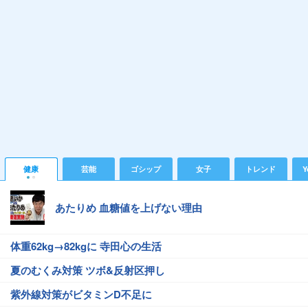
健康
芸能
ゴシップ
女子
トレンド
Y
あたりめ 血糖値を上げない理由
体重62kg→82kgに 寺田心の生活
夏のむくみ対策 ツボ&反射区押し
紫外線対策がビタミンD不足に