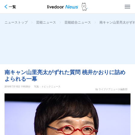
一覧
>
>
>
南キャン山里亮太がずれ
ニューストップ
芸能ニュース
芸能総合ニュース
南キャン山里亮太がずれた質問 桃井かおりに詰め
よられる一幕
2016年7月15日 11時26分
写真：トピックニュース
by ライブドアニュース編集部