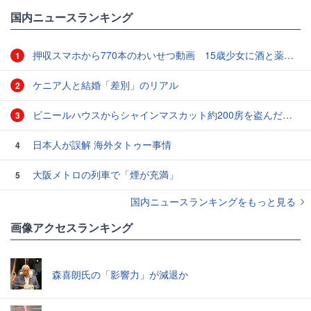
国内ニュースランキング
押収スマホから770本のわいせつ動画 15歳少女に酒と薬飲ませ性的暴行か 54歳男を再逮捕 「薬もありますよ」とSNSで誘い出し
1
ケニア人と結婚「差別」のリアル
2
ビニールハウスからシャインマスカット約200房を盗んだ疑い ネットで販売か 無職の男（42）逮捕 岡山県警
3
日本人が誤解 海外タトゥー事情
4
大阪メトロの列車で「煙が充満」
5
国内ニュースランキングをもっと見る
画像アクセスランキング
森喜朗氏の「影響力」が減退か