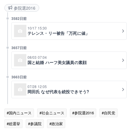
参院選2016
3582日前
10/17 15:30
テレンス・リー被告「万死に値」
3657日前
08/03 07:04
国と結婚 ハーフ美女議員の素顔
3663日前
07/28 12:05
岡田氏 なぜ代表を続投できそう?
#国内ニュース
#社会ニュース
#参院選2016
#自民党
#総選挙
#参議院
#政治家