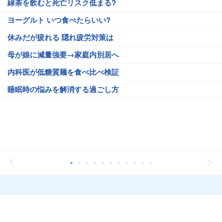
緑茶を飲むと死亡リスク低まる?
ヨーグルト いつ食べたらいい?
休みだが疲れる 隠れ疲労対策は
母が娘に減量強要→家庭内別居へ
内科医が低糖質麺を食べ比べ検証
睡眠時の悩みを解消する過ごし方