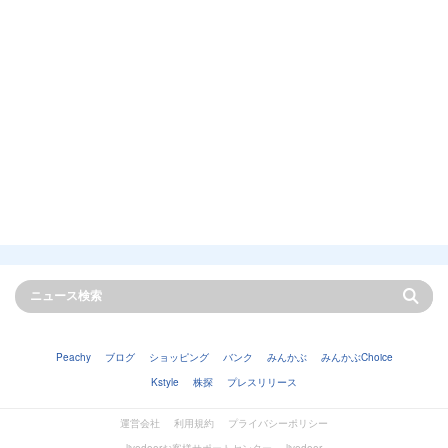
Peachy
ブログ
ショッピング
バンク
みんかぶ
みんかぶChoice
Kstyle
株探
プレスリリース
運営会社
利用規約
プライバシーポリシー
livedoorお客様サポートセンター
livedoor