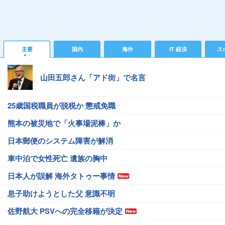
主要
国内
海外
IT 経済
ス
山田五郎さん「アド街」で名言
25歳国税職員が脱税か 懲戒免職
熊本の被災地で「火事場泥棒」か
日本郵便のシステム障害が解消
車中泊で女性死亡 遺族の胸中
日本人が誤解 海外タトゥー事情
息子助けようとした父 意識不明
佐野航大 PSVへの完全移籍が決定