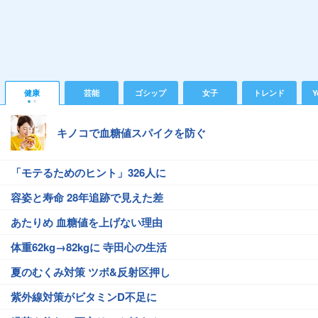
健康
芸能
ゴシップ
女子
トレンド
Y
キノコで血糖値スパイクを防ぐ
「モテるためのヒント」326人に
容姿と寿命 28年追跡で見えた差
あたりめ 血糖値を上げない理由
体重62kg→82kgに 寺田心の生活
夏のむくみ対策 ツボ&反射区押し
紫外線対策がビタミンD不足に