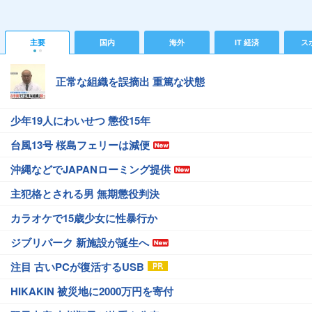
主要
国内
海外
IT 経済
ス
正常な組織を誤摘出 重篤な状態
少年19人にわいせつ 懲役15年
台風13号 桜島フェリーは減便
沖縄などでJAPANローミング提供
主犯格とされる男 無期懲役判決
カラオケで15歳少女に性暴行か
ジブリパーク 新施設が誕生へ
注目 古いPCが復活するUSB
HIKAKIN 被災地に2000万円を寄付