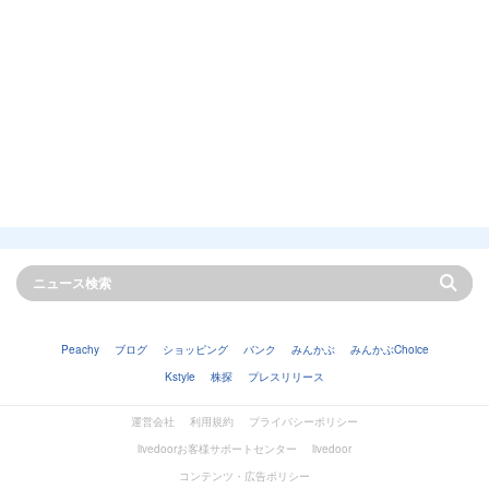
Peachy
ブログ
ショッピング
バンク
みんかぶ
みんかぶChoice
Kstyle
株探
プレスリリース
運営会社
利用規約
プライバシーポリシー
livedoorお客様サポートセンター
livedoor
コンテンツ・広告ポリシー