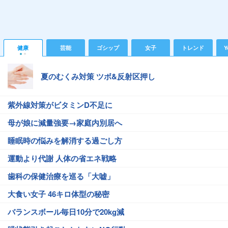
健康
芸能
ゴシップ
女子
トレンド
Y
夏のむくみ対策 ツボ&反射区押し
紫外線対策がビタミンD不足に
母が娘に減量強要→家庭内別居へ
睡眠時の悩みを解消する過ごし方
運動より代謝 人体の省エネ戦略
歯科の保健治療を巡る「大嘘」
大食い女子 46キロ体型の秘密
バランスボール毎日10分で20kg減