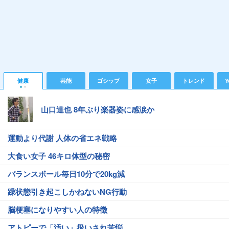
健康
芸能
ゴシップ
女子
トレンド
Y
山口達也 8年ぶり楽器姿に感涙か
運動より代謝 人体の省エネ戦略
大食い女子 46キロ体型の秘密
バランスボール毎日10分で20kg減
躁状態引き起こしかねないNG行動
脳梗塞になりやすい人の特徴
アトピーで「汚い」扱いされ苦悩