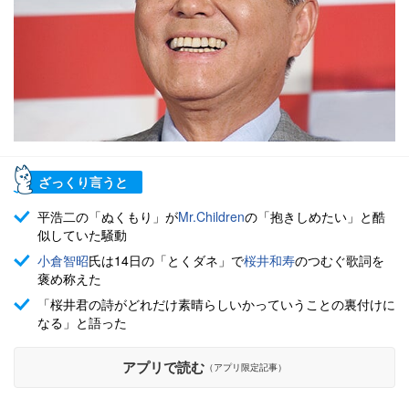
ざっくり言うと
平浩二の「ぬくもり」が
Mr.Children
の「抱きしめたい」と酷
似していた騒動
小倉智昭
氏は14日の「とくダネ」で
桜井和寿
のつむぐ歌詞を
褒め称えた
「桜井君の詩がどれだけ素晴らしいかっていうことの裏付けに
なる」と語った
アプリで読む
（アプリ限定記事）