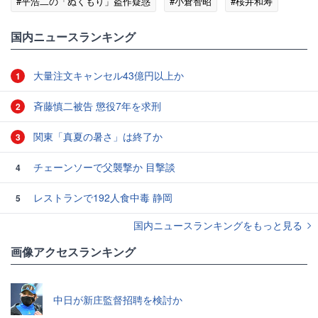
#平浩二の「ぬくもり」盗作疑惑
#小倉智昭
#桜井和寿
#Mr.Children
#盗作疑惑
国内ニュースランキング
大量注文キャンセル43億円以上か
1
斉藤慎二被告 懲役7年を求刑
2
関東「真夏の暑さ」は終了か
3
チェーンソーで父襲撃か 目撃談
4
レストランで192人食中毒 静岡
5
国内ニュースランキングをもっと見る
画像アクセスランキング
中日が新庄監督招聘を検討か