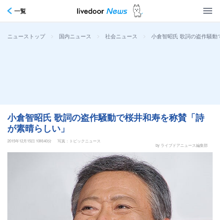
一覧
>
>
>
小倉智昭氏 歌詞の盗作騒動
ニューストップ
国内ニュース
社会ニュース
小倉智昭氏 歌詞の盗作騒動で桜井和寿を称賛「詩
が素晴らしい」
2015年12月15日 10時40分
写真：トピックニュース
by ライブドアニュース編集部