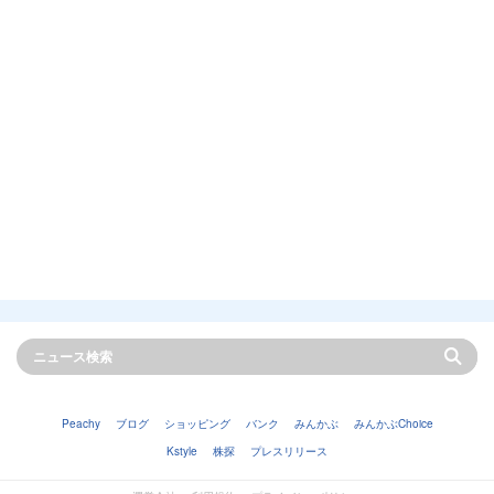
Peachy
ブログ
ショッピング
バンク
みんかぶ
みんかぶChoice
Kstyle
株探
プレスリリース