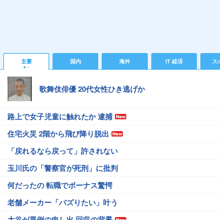
主要
国内
海外
IT 経済
ス
歌舞伎俳優 20代女性ひき逃げか
路上で女子児童に触れたか 逮捕
住宅火災 2階から飛び降り脱出
「戻れるなら戻って」許されない
玉川氏の「警察官が死刑」に批判
何だったの 転職でボーナス驚愕
老舗メーカー「バズりたい」叶う
大谷が異例の申し出 回収の背景