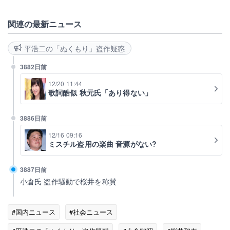
関連の最新ニュース
平浩二の「ぬくもり」盗作疑惑
3882日前
12/20 11:44
歌詞酷似 秋元氏「あり得ない」
3886日前
12/16 09:16
ミスチル盗用の楽曲 音源がない?
3887日前
小倉氏 盗作騒動で桜井を称賛
#国内ニュース
#社会ニュース