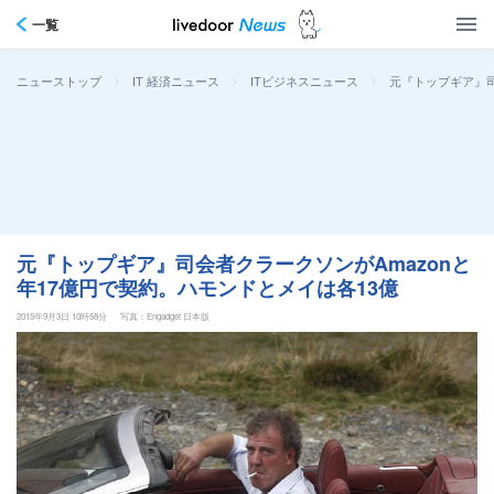
一覧
>
>
>
元『トップギア』司
ニューストップ
IT 経済ニュース
ITビジネスニュース
元『トップギア』司会者クラークソンがAmazonと
年17億円で契約。ハモンドとメイは各13億
2015年9月3日 10時58分
写真：Engadget 日本版