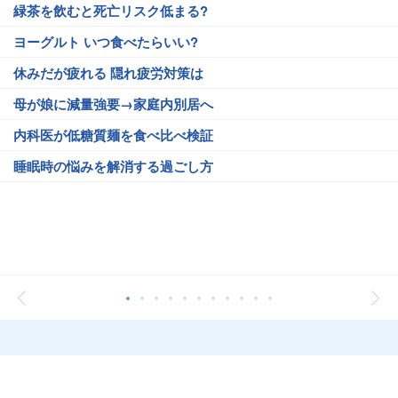
緑茶を飲むと死亡リスク低まる?
ヨーグルト いつ食べたらいい?
休みだが疲れる 隠れ疲労対策は
母が娘に減量強要→家庭内別居へ
内科医が低糖質麺を食べ比べ検証
睡眠時の悩みを解消する過ごし方