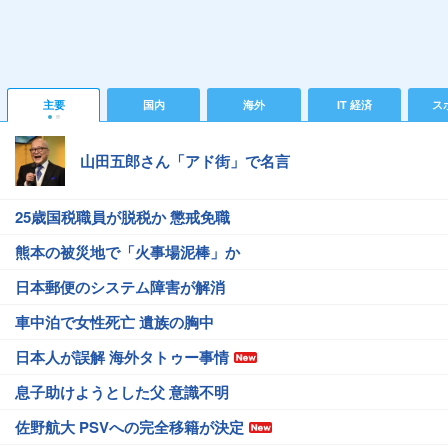
主要
国内
海外
IT 経済
ス
山田五郎さん「アド街」で名言
25歳国税職員が脱税か 懲戒免職
熊本の被災地で「火事場泥棒」か
日本郵便のシステム障害が解消
車中泊で女性死亡 遺族の胸中
日本人が誤解 海外タトゥー事情
息子助けようとした父 意識不明
佐野航大 PSVへの完全移籍が決定