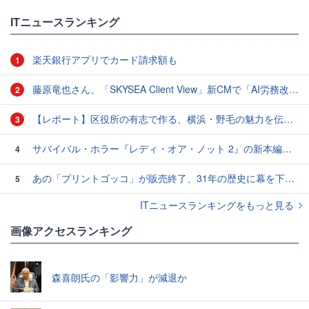
ITニュースランキング
楽天銀行アプリでカード請求額も
1
藤原竜也さん、「SKYSEA Client View」新CMで「AI労務改善」をアピール 働き方をAIが分析したら「すぐに休んで」と言われる？
2
【レポート】区役所の有志で作る、横浜・野毛の魅力を伝えるCM
3
サバイバル・ホラー『レディ・オア・ノット 2』の新本編映像、【バスタイム編】が公開
4
あの「プリントゴッコ」が販売終了、31年の歴史に幕を下ろす
5
ITニュースランキングをもっと見る
画像アクセスランキング
森喜朗氏の「影響力」が減退か