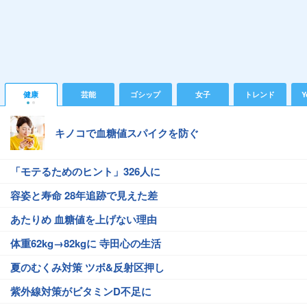
健康
芸能
ゴシップ
女子
トレンド
Y
キノコで血糖値スパイクを防ぐ
「モテるためのヒント」326人に
容姿と寿命 28年追跡で見えた差
あたりめ 血糖値を上げない理由
体重62kg→82kgに 寺田心の生活
夏のむくみ対策 ツボ&反射区押し
紫外線対策がビタミンD不足に