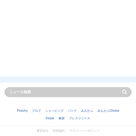
Peachy
ブログ
ショッピング
バンク
みんかぶ
みんかぶChoice
Kstyle
株探
プレスリリース
運営会社
利用規約
プライバシーポリシー