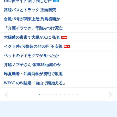
USJ神ライド 終了惜しむ声
路線バスとトラック 正面衝突
台風15号が関東上陸 列島横断か
「介護イラつき」母踏みつけ死亡
大腸菌の毒素で大腸がんに 発表
イクラ丼が6倍超の4400円 不安視
ペットのヤギをクマが食べたか
井脇ノブ子さん 体重38kg減の今
昨夏覇者・沖縄尚学が初戦で敗退
WEST.のW結婚「自由で頭抱える」