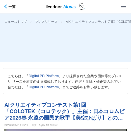
一覧
>
>
AIクリエイティブコンテスト第1回「COLO
ニューストップ
プレスリリース
こちらは、「
Digital PR Platform
」より提供された企業や団体等のプレス
リ リースを原文のまま掲載しております。内容と削除・修正等のお問い
合わせは、「
Digital PR Platform
」までご連絡をお願い致します。
AIクリエイティブコンテスト第1回
「COLOTEK（コロテック）」主催：日本コロムビ
ア2026春 永遠の国民的歌手【美空ひばり】とのコ
ラボ開催決定
2025年9月14日 21時0分
写真：Digital PR Platform