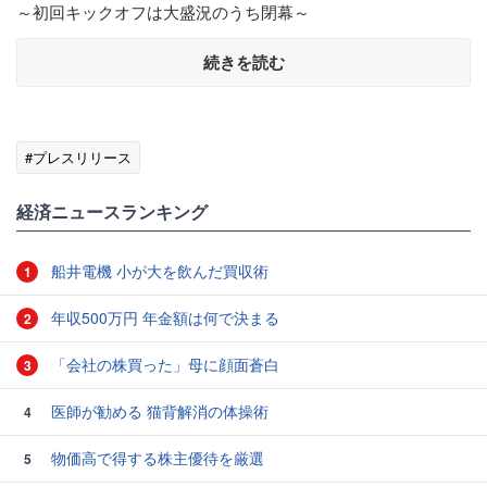
～初回キックオフは大盛況のうち閉幕～
続きを読む
#プレスリリース
経済ニュースランキング
船井電機 小が大を飲んだ買収術
1
年収500万円 年金額は何で決まる
2
「会社の株買った」母に顔面蒼白
3
医師が勧める 猫背解消の体操術
4
物価高で得する株主優待を厳選
5