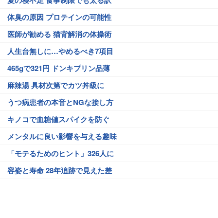
体臭の原因 プロテインの可能性
医師が勧める 猫背解消の体操術
人生台無しに…やめるべき7項目
465gで321円 ドンキプリン品薄
麻辣湯 具材次第でカツ丼級に
うつ病患者の本音とNGな接し方
キノコで血糖値スパイクを防ぐ
メンタルに良い影響を与える趣味
「モテるためのヒント」326人に
容姿と寿命 28年追跡で見えた差