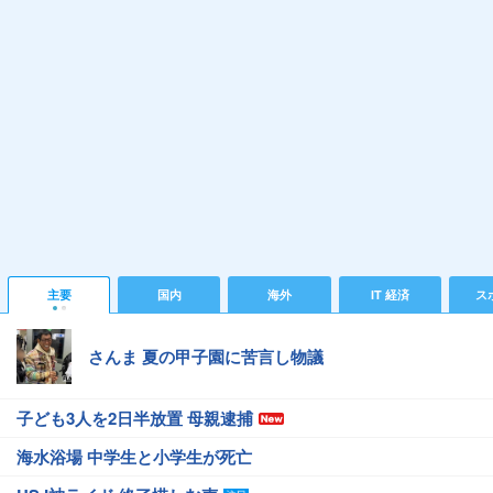
主要
国内
海外
IT 経済
ス
さんま 夏の甲子園に苦言し物議
子ども3人を2日半放置 母親逮捕
海水浴場 中学生と小学生が死亡