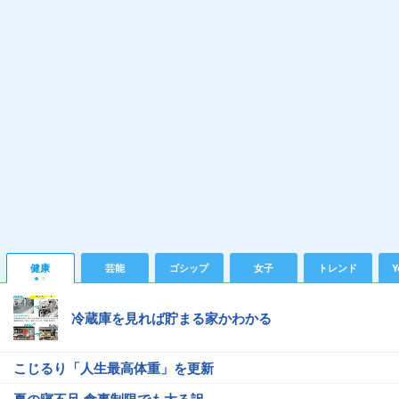
健康
芸能
ゴシップ
女子
トレンド
Y
冷蔵庫を見れば貯まる家かわかる
こじるり「人生最高体重」を更新
夏の寝不足 食事制限でも太る訳