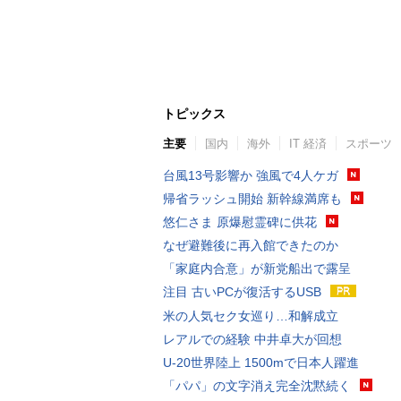
トピックス
主要
国内
海外
IT 経済
スポーツ
台風13号影響か 強風で4人ケガ
帰省ラッシュ開始 新幹線満席も
悠仁さま 原爆慰霊碑に供花
なぜ避難後に再入館できたのか
「家庭内合意」が新党船出で露呈
注目 古いPCが復活するUSB
米の人気セク女巡り…和解成立
レアルでの経験 中井卓大が回想
U-20世界陸上 1500mで日本人躍進
「パパ」の文字消え完全沈黙続く