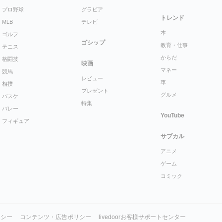
プロ野球
グラビア
トレンド
MLB
テレビ
本
ゴルフ
ゴシップ
教育・仕事
テニス
からだ
格闘技
映画
マネー
競馬
レビュー
車
相撲
プレゼント
グルメ
バスケ
特集
バレー
YouTube
フィギュア
サブカル
アニメ
ゲーム
コミック
リシー
コンテンツ・広告ポリシー
livedoorお客様サポートセンター