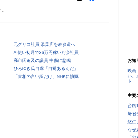
た。
元グリコ社員 湯葉店を表参道へ
AI使い初月で26万円稼いだ会社員
高市氏追及の議員 中傷に悲鳴
お知
ひろゆき氏自虐「自覚あるんだ」
映画
い。
「首相の言い訳だけ」NHKに憤慨
ト！
主要
台風
帰省
悠仁
なぜ
「家