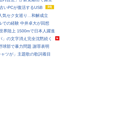
 古いPCが復活するUSB
人気セク女巡り…和解成立
ルでの経験 中井卓大が回想
0世界陸上 1500mで日本人躍進
パ」の文字消え完全沈黙続く
野球部で暴力問題 謝罪表明
シャツが」主題歌の歌詞着目