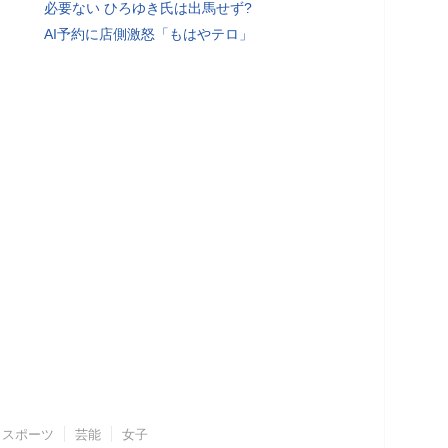
必要ない ひろゆき氏は出馬せず?
AI予約に店側激怒「もはやテロ」
スポーツ
芸能
女子