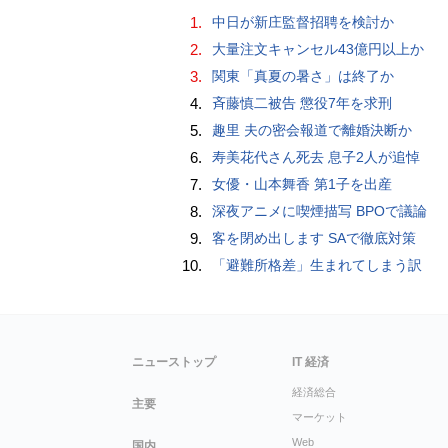
1.
中日が新庄監督招聘を検討か
2.
大量注文キャンセル43億円以上か
3.
関東「真夏の暑さ」は終了か
4.
斉藤慎二被告 懲役7年を求刑
5.
趣里 夫の密会報道で離婚決断か
6.
寿美花代さん死去 息子2人が追悼
7.
女優・山本舞香 第1子を出産
8.
深夜アニメに喫煙描写 BPOで議論
9.
客を閉め出します SAで徹底対策
10.
「避難所格差」生まれてしまう訳
ニューストップ
IT 経済
経済総合
主要
マーケット
Web
国内