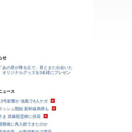
らせ
『あの星が降る丘で、君とまた出会いた
』オリジナルグッズを3名様にプレゼン
ニュース
13号影響か 強風で4人ケガ
ラッシュ開始 新幹線満席も
さま 原爆慰霊碑に供花
避難後に再入館できたのか
庭内合意」が新党船出で露呈