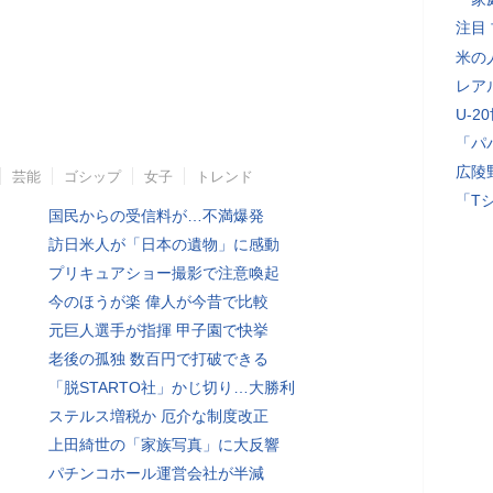
注目
米の
レア
U-2
「パ
広陵
芸能
ゴシップ
女子
トレンド
「T
国民からの受信料が…不満爆発
訪日米人が「日本の遺物」に感動
プリキュアショー撮影で注意喚起
今のほうが楽 偉人が今昔で比較
元巨人選手が指揮 甲子園で快挙
老後の孤独 数百円で打破できる
「脱STARTO社」かじ切り…大勝利
ステルス増税か 厄介な制度改正
上田綺世の「家族写真」に大反響
パチンコホール運営会社が半減