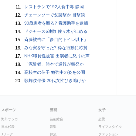
11.
レストランで192人食中毒 静岡
12.
チェーンソーで父襲撃か 目撃談
13.
90歳患者を殴る? 看護助手を逮捕
14.
ドジャース6連敗 佐々木が止める
15.
斉藤被告に「多目的トイレ以下」
16.
みな実を守った? 粋な行動に称賛
17.
NHK職員性被害 出演者に怒りの声
18.
「泥酔者」熊本で通報が頻発か
19.
高校生の信子 勉強中の姿を公開
20.
歌舞伎俳優 20代女性ひき逃げか
スポーツ
芸能
女子
海外サッカー
芸能総合
恋愛
日本代表
音楽
ライフスタイル
Jリーグ
韓流
ファッション