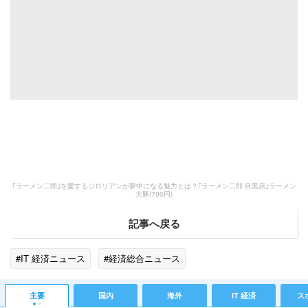
｢ラーメン二郎｣を愛するジロリアンが夢中になる魅力とは？｢ラーメン二郎 目黒店｣ラーメン
大豚(700円)
記事へ戻る
#IT 経済ニュース
#経済総合ニュース
主要
国内
海外
IT 経済
ス