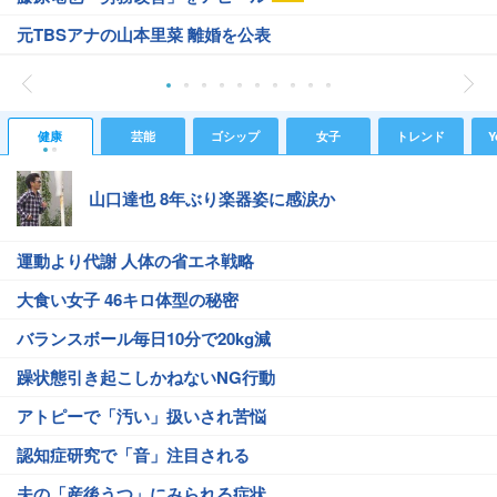
元TBSアナの山本里菜 離婚を公表
健康
芸能
ゴシップ
女子
トレンド
Y
山口達也 8年ぶり楽器姿に感涙か
運動より代謝 人体の省エネ戦略
大食い女子 46キロ体型の秘密
バランスボール毎日10分で20kg減
躁状態引き起こしかねないNG行動
アトピーで「汚い」扱いされ苦悩
認知症研究で「音」注目される
夫の「産後うつ」にみられる症状