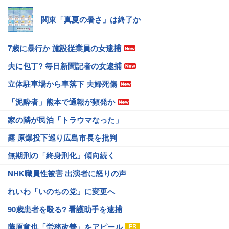
関東「真夏の暑さ」は終了か
7歳に暴行か 施設従業員の女逮捕
夫に包丁? 毎日新聞記者の女逮捕
立体駐車場から車落下 夫婦死傷
「泥酔者」熊本で通報が頻発か
家の隣が民泊「トラウマなった」
露 原爆投下巡り広島市長を批判
無期刑の「終身刑化」傾向続く
NHK職員性被害 出演者に怒りの声
れいわ「いのちの党」に変更へ
90歳患者を殴る? 看護助手を逮捕
藤原竜也「労務改善」をアピール