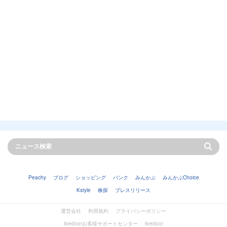
Peachy
ブログ
ショッピング
バンク
みんかぶ
みんかぶChoice
Kstyle
株探
プレスリリース
運営会社
利用規約
プライバシーポリシー
livedoorお客様サポートセンター
livedoor