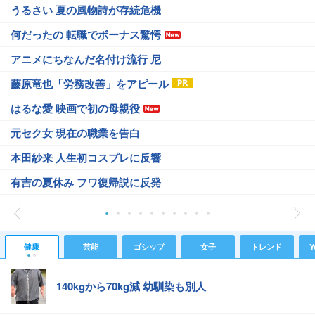
うるさい 夏の風物詩が存続危機
何だったの 転職でボーナス驚愕
アニメにちなんだ名付け流行 尼
藤原竜也「労務改善」をアピール
はるな愛 映画で初の母親役
元セク女 現在の職業を告白
本田紗来 人生初コスプレに反響
有吉の夏休み フワ復帰説に反発
健康
芸能
ゴシップ
女子
トレンド
Y
140kgから70kg減 幼馴染も別人