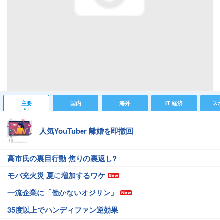
フィナーレ
記事へ戻る
#芸能ニュース
#芸能総合ニュース
主要
国内
海外
IT 経済
ス
人気YouTuber 離婚を即撤回
高市氏の裏目行動 焦りの裏返し?
モバ充火災 夏に増加するワケ
一流企業に「働かないオジサン」
35度以上でハンディファン逆効果