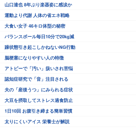
山口達也 8年ぶり楽器姿に感涙か
運動より代謝 人体の省エネ戦略
大食い女子 46キロ体型の秘密
バランスボール毎日10分で20kg減
躁状態引き起こしかねないNG行動
脳梗塞になりやすい人の特徴
アトピーで「汚い」扱いされ苦悩
認知症研究で「音」注目される
夫の「産後うつ」にみられる症状
大豆を摂取してストレス過食防止
1日10回 お腹引き締まる簡単習慣
太りにくいアイス 栄養士が解説