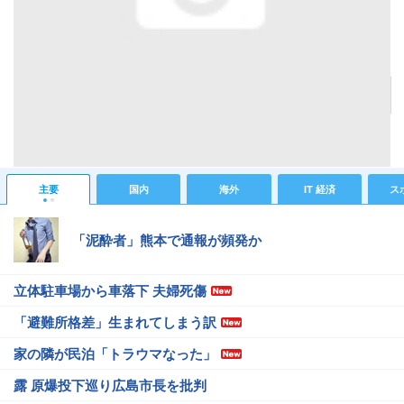
星あや
記事へ戻る
#芸能ニュース
#芸能総合ニュース
主要
国内
海外
IT 経済
ス
「泥酔者」熊本で通報が頻発か
立体駐車場から車落下 夫婦死傷
「避難所格差」生まれてしまう訳
家の隣が民泊「トラウマなった」
露 原爆投下巡り広島市長を批判