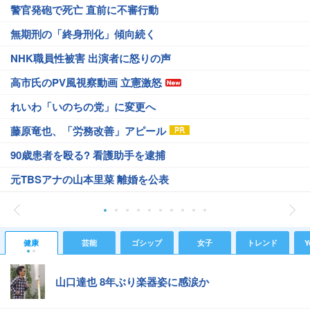
警官発砲で死亡 直前に不審行動
無期刑の「終身刑化」傾向続く
NHK職員性被害 出演者に怒りの声
高市氏のPV風視察動画 立憲激怒
れいわ「いのちの党」に変更へ
藤原竜也、「労務改善」アピール
90歳患者を殴る? 看護助手を逮捕
元TBSアナの山本里菜 離婚を公表
健康
芸能
ゴシップ
女子
トレンド
Y
山口達也 8年ぶり楽器姿に感涙か