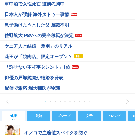
車中泊で女性死亡 遺族の胸中
日本人が誤解 海外タトゥー事情
息子助けようとした父 意識不明
佐野航大 PSVへの完全移籍が決定
ケニア人と結婚「差別」のリアル
花王が「焼肉店」限定オープン？
「許せない不祥事タレント」1位
俳優の戸塚純貴が結婚を発表
配信で激怒 堀大輔氏が物議
健康
芸能
ゴシップ
女子
トレンド
Y
キノコで血糖値スパイクを防ぐ