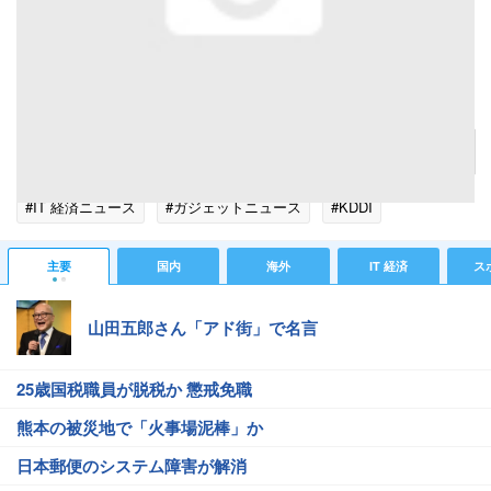
auMusicPort。内蔵メモリ（データフォルダ領域）とメモリースティックマイクロ、microSD
カードに対応。
記事へ戻る
#IT 経済ニュース
#ガジェットニュース
#KDDI
主要
国内
海外
IT 経済
ス
山田五郎さん「アド街」で名言
25歳国税職員が脱税か 懲戒免職
熊本の被災地で「火事場泥棒」か
日本郵便のシステム障害が解消