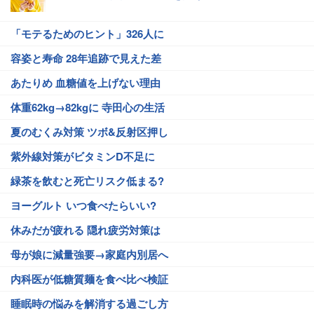
「モテるためのヒント」326人に
容姿と寿命 28年追跡で見えた差
あたりめ 血糖値を上げない理由
体重62kg→82kgに 寺田心の生活
夏のむくみ対策 ツボ&反射区押し
紫外線対策がビタミンD不足に
緑茶を飲むと死亡リスク低まる?
ヨーグルト いつ食べたらいい?
休みだが疲れる 隠れ疲労対策は
母が娘に減量強要→家庭内別居へ
内科医が低糖質麺を食べ比べ検証
睡眠時の悩みを解消する過ごし方