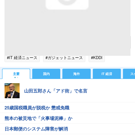
左がmicroSCカード、右がメモリースティックマイクロ
記事へ戻る
#IT 経済ニュース
#ガジェットニュース
#KDDI
主要
国内
海外
IT 経済
ス
山田五郎さん「アド街」で名言
25歳国税職員が脱税か 懲戒免職
熊本の被災地で「火事場泥棒」か
日本郵便のシステム障害が解消