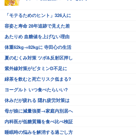
「モテるためのヒント」326人に
容姿と寿命 28年追跡で見えた差
あたりめ 血糖値を上げない理由
体重62kg→82kgに 寺田心の生活
夏のむくみ対策 ツボ&反射区押し
紫外線対策がビタミンD不足に
緑茶を飲むと死亡リスク低まる?
ヨーグルト いつ食べたらいい?
休みだが疲れる 隠れ疲労対策は
母が娘に減量強要→家庭内別居へ
内科医が低糖質麺を食べ比べ検証
睡眠時の悩みを解消する過ごし方