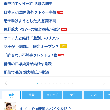
車中泊で女性死亡 遺族の胸中
日本人が誤解 海外タトゥー事情
息子助けようとした父 意識不明
佐野航大 PSVへの完全移籍が決定
ケニア人と結婚「差別」のリアル
花王が「焼肉店」限定オープン？
「許せない不祥事タレント」1位
俳優の戸塚純貴が結婚を発表
配信で激怒 堀大輔氏が物議
健康
芸能
ゴシップ
女子
トレンド
Y
キノコで血糖値スパイクを防ぐ