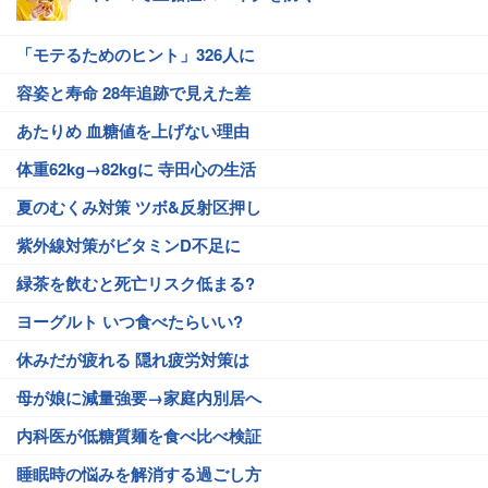
「モテるためのヒント」326人に
容姿と寿命 28年追跡で見えた差
あたりめ 血糖値を上げない理由
体重62kg→82kgに 寺田心の生活
夏のむくみ対策 ツボ&反射区押し
紫外線対策がビタミンD不足に
緑茶を飲むと死亡リスク低まる?
ヨーグルト いつ食べたらいい?
休みだが疲れる 隠れ疲労対策は
母が娘に減量強要→家庭内別居へ
内科医が低糖質麺を食べ比べ検証
睡眠時の悩みを解消する過ごし方