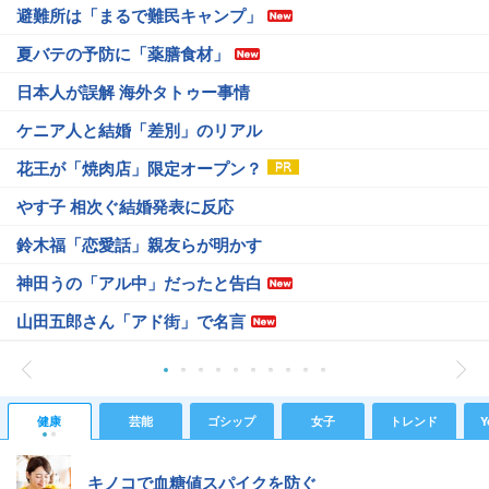
避難所は「まるで難民キャンプ」
夏バテの予防に「薬膳食材」
日本人が誤解 海外タトゥー事情
ケニア人と結婚「差別」のリアル
花王が「焼肉店」限定オープン？
やす子 相次ぐ結婚発表に反応
鈴木福「恋愛話」親友らが明かす
神田うの「アル中」だったと告白
山田五郎さん「アド街」で名言
健康
芸能
ゴシップ
女子
トレンド
Y
キノコで血糖値スパイクを防ぐ