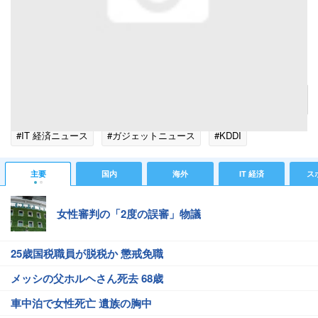
屋内で撮影した写真
記事へ戻る
#IT 経済ニュース
#ガジェットニュース
#KDDI
主要
国内
海外
IT 経済
ス
女性審判の「2度の誤審」物議
25歳国税職員が脱税か 懲戒免職
メッシの父ホルヘさん死去 68歳
車中泊で女性死亡 遺族の胸中