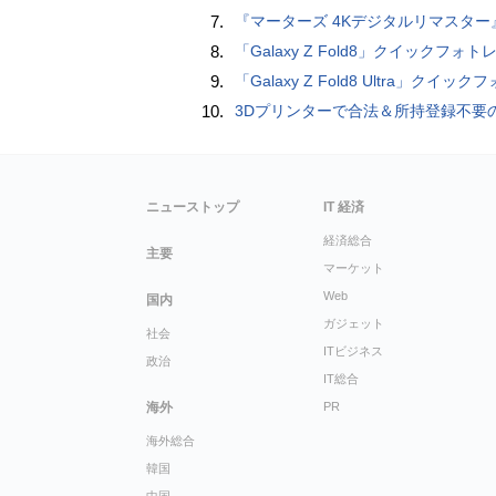
7.
『マーターズ 4Kデジタルリマスター』オールナイト上映、鬼畜な併映作品が決定 全部観たら“生還証”をプレゼント［
8.
「Galaxy Z Fold8」クイックフォトレビ
9.
「Galaxy Z Fold8 Ultra」クイックフォトレ
10.
3Dプリンターで合法＆所持登録不要のセミオートマチック銃を自作、発砲試験にも成功した猛
ニューストップ
IT 経済
経済総合
主要
マーケット
Web
国内
ガジェット
社会
ITビジネス
政治
IT総合
海外
PR
海外総合
韓国
中国