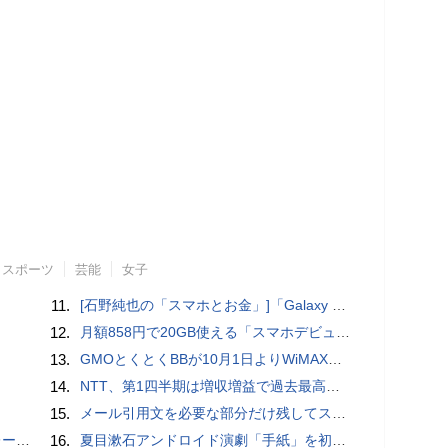
スポーツ
芸能
女子
11.
[石野純也の「スマホとお金」]「Galaxy Z Fold7／Flip7」発表、注目したいソフトバンクの価格攻勢
12.
月額858円で20GB使える「スマホデビュープラン U15」ドコモが提供、ahamoも割引になる親子割も
13.
GMOとくとくBBが10月1日よりWiMAXなど月額605円値上げ！全6種の重要変更を徹底解説
14.
NTT、第1四半期は増収増益で過去最高 IOWNや分散GPUの取り組みを説明
15.
メール引用文を必要な部分だけ残してスッキリ返信するiPhoneメールの便利技：iPhone Tips
rts」
16.
夏目漱石アンドロイド演劇「手紙」を初上演！平田オリザ氏の作・演出、二松学舎大学で