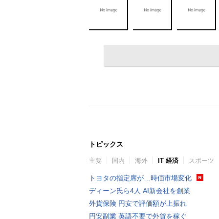
トピックス
主要
国内
海外
IT 経済
スポーツ
トヨタの指定席が…時価市場変化
ディーン氏ら4人 AI新会社を創業
外貨保険 円安で評価額が上振れ
円安副業 英語不要で外貨を稼ぐ