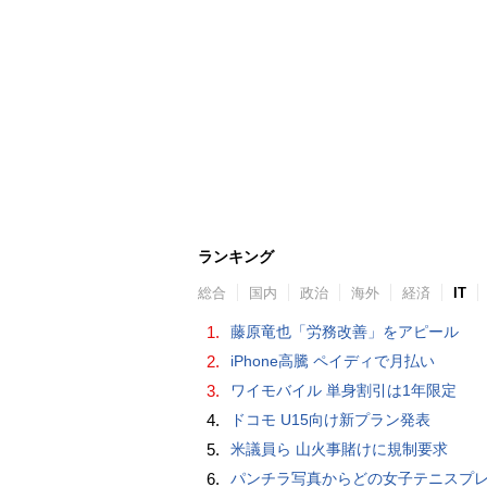
ランキング
総合
国内
政治
海外
経済
IT
1.
藤原竜也「労務改善」をアピール
2.
iPhone高騰 ペイディで月払い
3.
ワイモバイル 単身割引は1年限定
4.
ドコモ U15向け新プラン発表
5.
米議員ら 山火事賭けに規制要求
6.
パンチラ写真からどの女子テニスプレーヤーのものなのか当てるクイズ「Tennis Upski