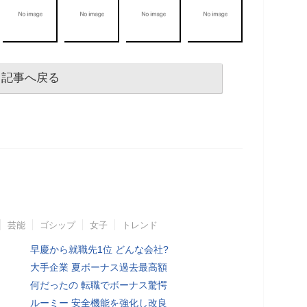
記事へ戻る
芸能
ゴシップ
女子
トレンド
早慶から就職先1位 どんな会社?
大手企業 夏ボーナス過去最高額
何だったの 転職でボーナス驚愕
ルーミー 安全機能を強化し改良