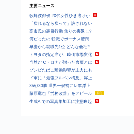
主要ニュース
歌舞伎俳優 20代女性ひき逃げか
「戻れるなら戻って」許されない
高市氏の裏目行動 焦りの裏返し?
何だったの 転職でボーナス驚愕
早慶から就職先1位 どんな会社?
トヨタの指定席が…時価市場変化
当然だ C・ロナが贈った言葉とは
ゾンビたばこ騒動影響が主力にも
ド軍に「最強ブルペン構想」浮上
35戦30勝 世界一候補にレ軍浮上
藤原竜也「労務改善」をアピール
生成AIでの写真集加工に注意喚起