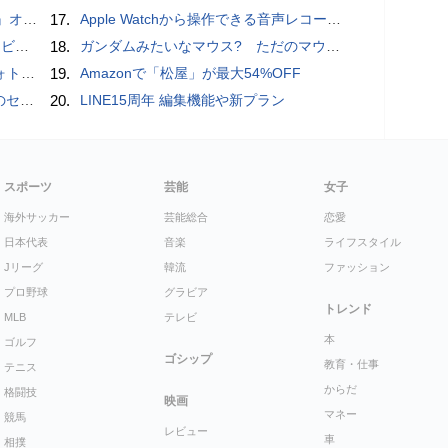
ホラー通信］
17.
​Apple Watchから操作できる音声レコーダMeta Recorder、録音レベル調整も対応
ュー
18.
ガンダムみたいなマウス? ただのマウスとは違うのだよ1944通りの形状に変更できる驚異のマウス
ビュー
19.
Amazonで「松屋」が最大54%OFF
者が登場
20.
LINE15周年 編集機能や新プラン
スポーツ
芸能
女子
海外サッカー
芸能総合
恋愛
日本代表
音楽
ライフスタイル
Jリーグ
韓流
ファッション
プロ野球
グラビア
トレンド
MLB
テレビ
本
ゴルフ
ゴシップ
教育・仕事
テニス
からだ
格闘技
映画
マネー
競馬
レビュー
車
相撲