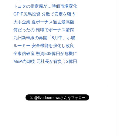
トヨタの指定席が…時価市場変化
GPIF尻馬投資 分散で安定を狙う
大手企業 夏ボーナス過去最高額
何だったの 転職でボーナス驚愕
九州新幹線の再開「8月中」示唆
ルーミー 安全機能を強化し改良
全東信破産 融資539億円が危機に
M&A売却後 元社長が背負う2億円