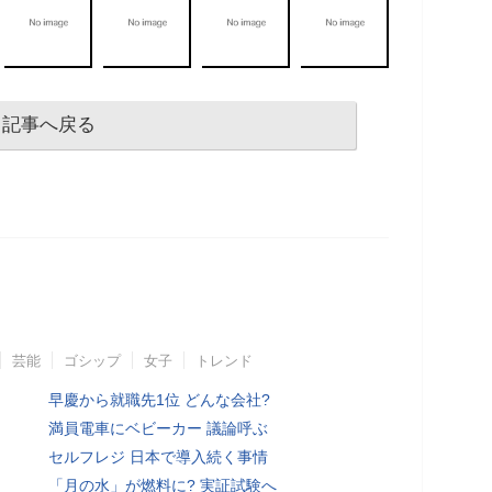
記事へ戻る
芸能
ゴシップ
女子
トレンド
早慶から就職先1位 どんな会社?
満員電車にベビーカー 議論呼ぶ
セルフレジ 日本で導入続く事情
「月の水」が燃料に? 実証試験へ