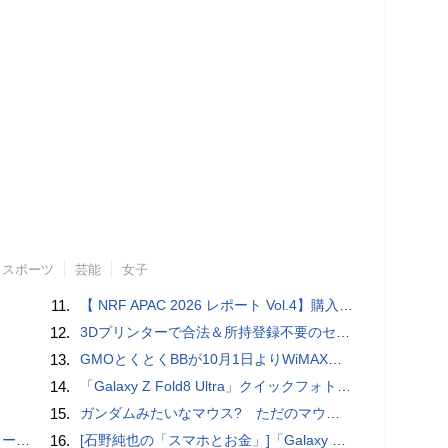
スポーツ
芸能
女子
11.
【 NRF APAC 2026 レポート Vol.4】購入の瞬間に眠る価値 Transaction Momentとリテールの次の成長戦略
12.
3Dプリンターで合法＆所持登録不要のセミオートマチック銃を自作、発砲試験にも成功した猛者が登場
13.
GMOとくとくBBが10月1日よりWiMAXなど月額605円値上げ！全6種の重要変更を徹底解説
14.
「Galaxy Z Fold8 Ultra」クイックフォトレビュー
15.
ガンダムみたいなマウス? ただのマウスとは違うのだよ1944通りの形状に変更できる驚異のマウス
rts」
16.
[石野純也の「スマホとお金」]「Galaxy Z Fold7／Flip7」発表、注目したいソフトバンクの価格攻勢