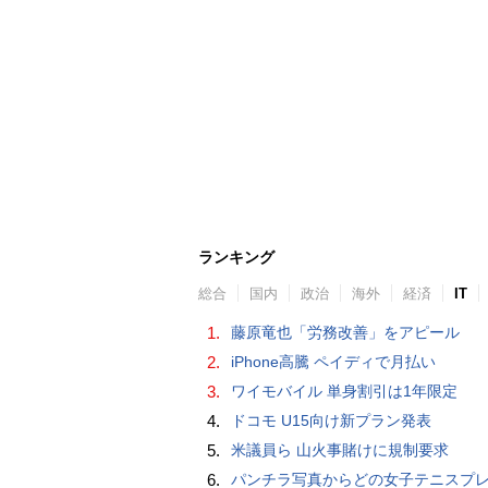
ランキング
総合
国内
政治
海外
経済
IT
1.
藤原竜也「労務改善」をアピール
2.
iPhone高騰 ペイディで月払い
3.
ワイモバイル 単身割引は1年限定
4.
ドコモ U15向け新プラン発表
5.
米議員ら 山火事賭けに規制要求
6.
パンチラ写真からどの女子テニスプレーヤーのものなのか当てるクイズ「Tennis Upski