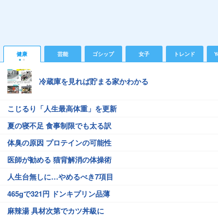
健康
芸能
ゴシップ
女子
トレンド
Y
冷蔵庫を見れば貯まる家かわかる
こじるり「人生最高体重」を更新
夏の寝不足 食事制限でも太る訳
体臭の原因 プロテインの可能性
医師が勧める 猫背解消の体操術
人生台無しに…やめるべき7項目
465gで321円 ドンキプリン品薄
麻辣湯 具材次第でカツ丼級に