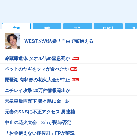
主要
国内
海外
IT 経済
ス
WEST.のW結婚「自由で頭抱える」
冷蔵庫遺体 タオル詰め窒息死か
ペットのヤギをクマが食べたか
琵琶湖 有料券の花火大会が中止
ニチレイ攻撃 20万件情報流出か
天皇皇后両陛下 熊本県に金一封
元妻のSNSに不正アクセス 男逮捕
中止の花火大会、3市が関与否定
「お金使えない症候群」FPが解説