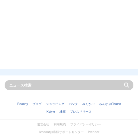
Peachy
ブログ
ショッピング
バンク
みんかぶ
みんかぶChoice
Kstyle
株探
プレスリリース
運営会社
利用規約
プライバシーポリシー
livedoorお客様サポートセンター
livedoor