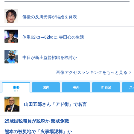
俳優の及川光博が結婚を発表
体重62kg→82kgに 寺田心の生活
中日が新庄監督招聘を検討か
画像アクセスランキングをもっと見る
主要
国内
海外
IT 経済
ス
山田五郎さん「アド街」で名言
25歳国税職員が脱税か 懲戒免職
熊本の被災地で「火事場泥棒」か