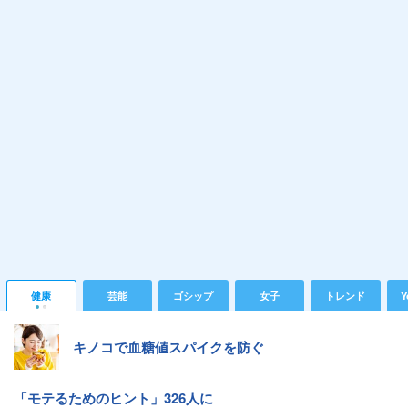
健康
芸能
ゴシップ
女子
トレンド
Y
キノコで血糖値スパイクを防ぐ
「モテるためのヒント」326人に