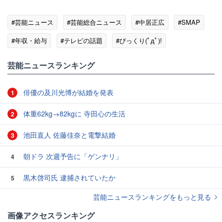
#芸能ニュース
#芸能総合ニュース
#中居正広
#SMAP
#年収・給与
#テレビの話題
#びっくり(ﾟдﾟ)!
芸能ニュースランキング
俳優の及川光博が結婚を発表
1
体重62kg→82kgに 寺田心の生活
2
池田直人 佐藤佳奈と電撃結婚
3
朝ドラ 次週予告に「ゲンナリ」
4
黒木啓司氏 逮捕されていたか
5
芸能ニュースランキングをもっと見る
画像アクセスランキング