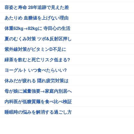
容姿と寿命 28年追跡で見えた差
あたりめ 血糖値を上げない理由
体重62kg→82kgに 寺田心の生活
夏のむくみ対策 ツボ&反射区押し
紫外線対策がビタミンD不足に
緑茶を飲むと死亡リスク低まる?
ヨーグルト いつ食べたらいい?
休みだが疲れる 隠れ疲労対策は
母が娘に減量強要→家庭内別居へ
内科医が低糖質麺を食べ比べ検証
睡眠時の悩みを解消する過ごし方