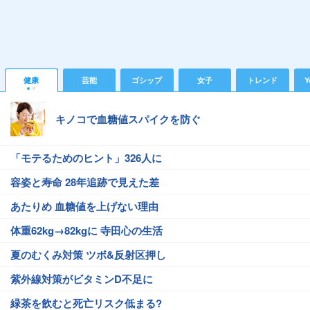
健康
芸能
ゴシップ
女子
トレンド
Y
キノコで血糖値スパイクを防ぐ
「モテるためのヒント」326人に
容姿と寿命 28年追跡で見えた差
あたりめ 血糖値を上げない理由
体重62kg→82kgに 寺田心の生活
夏のむくみ対策 ツボ&反射区押し
紫外線対策がビタミンD不足に
緑茶を飲むと死亡リスク低まる?