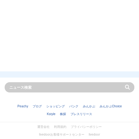
Peachy
ブログ
ショッピング
バンク
みんかぶ
みんかぶChoice
Kstyle
株探
プレスリリース
運営会社
利用規約
プライバシーポリシー
livedoorお客様サポートセンター
livedoor