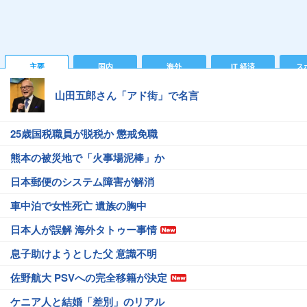
主要
国内
海外
IT 経済
ス
山田五郎さん「アド街」で名言
25歳国税職員が脱税か 懲戒免職
熊本の被災地で「火事場泥棒」か
日本郵便のシステム障害が解消
車中泊で女性死亡 遺族の胸中
日本人が誤解 海外タトゥー事情
息子助けようとした父 意識不明
佐野航大 PSVへの完全移籍が決定
ケニア人と結婚「差別」のリアル