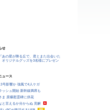
らせ
『あの星が降る丘で、君とまた出会いた
』オリジナルグッズを3名様にプレゼン
ニュース
13号影響か 強風で4人ケガ
ラッシュ開始 新幹線満席も
さま 原爆慰霊碑に供花
なと言えるか分からぬ 見解
 古いPCが復活するUSB