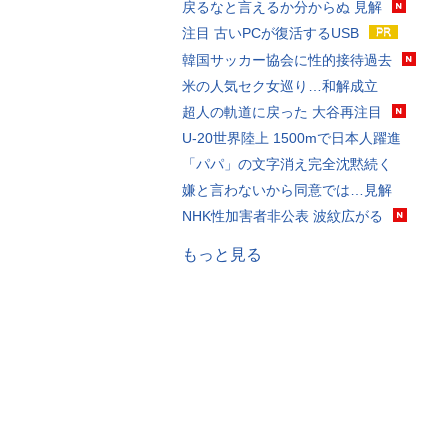
戻るなと言えるか分からぬ 見解
注目 古いPCが復活するUSB
韓国サッカー協会に性的接待過去
米の人気セク女巡り…和解成立
超人の軌道に戻った 大谷再注目
U-20世界陸上 1500mで日本人躍進
「パパ」の文字消え完全沈黙続く
嫌と言わないから同意では…見解
NHK性加害者非公表 波紋広がる
もっと見る