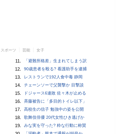
スポーツ
芸能
女子
11.
「避難所格差」生まれてしまう訳
12.
90歳患者を殴る? 看護助手を逮捕
13.
レストランで192人食中毒 静岡
14.
チェーンソーで父襲撃か 目撃談
15.
ドジャース6連敗 佐々木が止める
16.
斉藤被告に「多目的トイレ以下」
17.
高校生の信子 勉強中の姿を公開
18.
歌舞伎俳優 20代女性ひき逃げか
19.
みな実を守った? 粋な行動に称賛
20.
「泥酔者」熊本で通報が頻発か