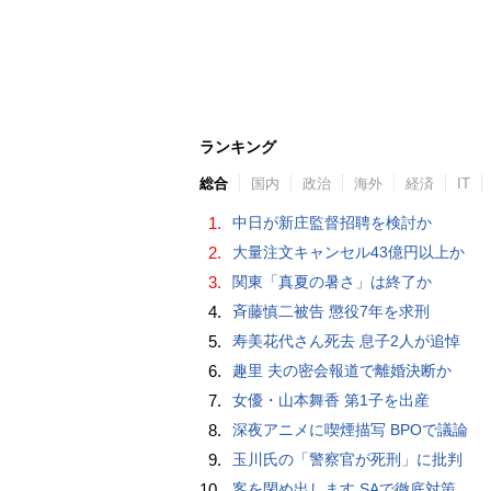
ランキング
総合
国内
政治
海外
経済
IT
1.
中日が新庄監督招聘を検討か
2.
大量注文キャンセル43億円以上か
3.
関東「真夏の暑さ」は終了か
4.
斉藤慎二被告 懲役7年を求刑
5.
寿美花代さん死去 息子2人が追悼
6.
趣里 夫の密会報道で離婚決断か
7.
女優・山本舞香 第1子を出産
8.
深夜アニメに喫煙描写 BPOで議論
9.
玉川氏の「警察官が死刑」に批判
10.
客を閉め出します SAで徹底対策