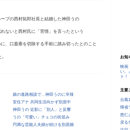
ループの西村拓郎社長と結婚した神田うの
眠れないと西村氏に「苦情」を言ったという
めに、口蓋垂を切除する手術に踏み切ったとのこと
た。
お知
映画
い。
ト！
主要
娘の進路相談で…神田うのに辛辣
台風
安住アナ 共同生活向かず別居中
帰省
神田うの 近影に「別人」と反響
悠仁
うの「可愛い」チェコの街並み
戻る
円満な芸能人夫婦が続ける別居婚
注目