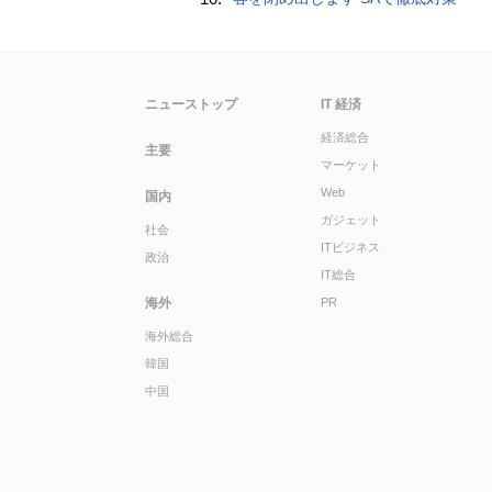
ニューストップ
IT 経済
経済総合
主要
マーケット
Web
国内
ガジェット
社会
ITビジネス
政治
IT総合
海外
PR
海外総合
韓国
中国