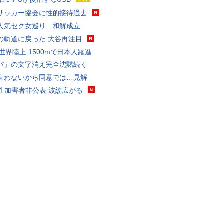
サッカー協会に性的接待過去
人気セク女巡り…和解成立
の軌道に戻った 大谷再注目
0世界陸上 1500mで日本人躍進
パ」の文字消え完全沈黙続く
言わないから同意では…見解
K性加害者非公表 波紋広がる