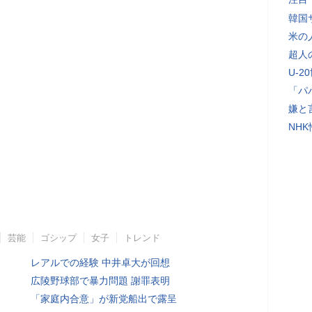
韓国
米の
超人
U-2
「パ
嫌と
NH
芸能
ゴシップ
女子
トレンド
レアルでの経験 中井卓大が回想
広陵野球部で暴力問題 謝罪表明
「家庭内合意」が新党船出で露呈