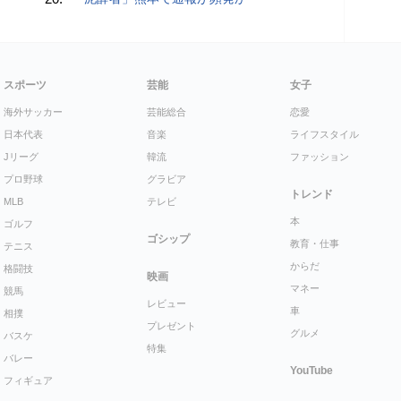
スポーツ
芸能
女子
海外サッカー
芸能総合
恋愛
日本代表
音楽
ライフスタイル
Jリーグ
韓流
ファッション
プロ野球
グラビア
トレンド
MLB
テレビ
本
ゴルフ
ゴシップ
教育・仕事
テニス
からだ
格闘技
映画
マネー
競馬
レビュー
車
相撲
プレゼント
グルメ
バスケ
特集
バレー
YouTube
フィギュア