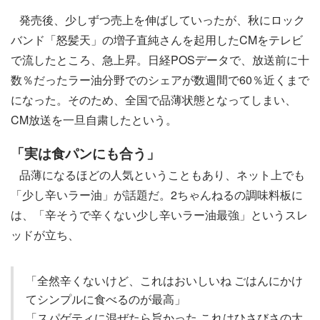
発売後、少しずつ売上を伸ばしていったが、秋にロック
バンド「怒髪天」の増子直純さんを起用したCMをテレビ
で流したところ、急上昇。日経POSデータで、放送前に十
数％だったラー油分野でのシェアが数週間で60％近くまで
になった。そのため、全国で品薄状態となってしまい、
CM放送を一旦自粛したという。
「実は食パンにも合う」
品薄になるほどの人気ということもあり、ネット上でも
「少し辛いラー油」が話題だ。2ちゃんねるの調味料板に
は、「辛そうで辛くない少し辛いラー油最強」というスレ
ッドが立ち、
「全然辛くないけど、これはおいしいね ごはんにかけ
てシンプルに食べるのが最高」
「スパゲティに混ぜたら旨かった これはひさびさの大