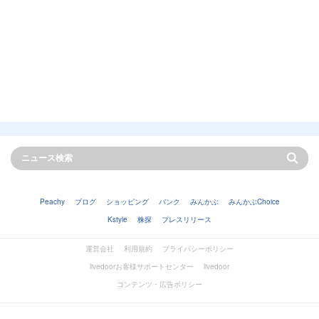
Peachy
ブログ
ショッピング
バンク
みんかぶ
みんかぶChoice
Kstyle
株探
プレスリリース
運営会社
利用規約
プライバシーポリシー
livedoorお客様サポートセンター
livedoor
コンテンツ・広告ポリシー