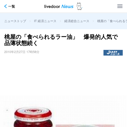
一覧
>
>
>
桃屋の「食べられる
ニューストップ
IT 経済ニュース
経済総合ニュース
桃屋の「食べられるラー油」 爆発的人気で
品薄状態続く
2010年2月27日 17時58分