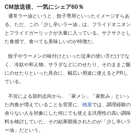
CM放送後、一気にシェア60％
通常ラー油というと、餃子専用といったイメージすらあ
る。ただ、この「少し辛いラー油」は、フライドオニオン
とフライドガーリックが大量に入っている。サクサクとし
た食感で、食べても美味しいのが特徴だ。
餃子やラーメンの味付けといった従来の使い方だけでな
く、冷奴や和え物、サラダなどにのせたり、そのままご飯
にのせたりといった具合に、幅広い用途に使えるとPRし
ている。
不況による節約志向から、「家メシ」「家飲み」といっ
た内食が増えていることを背景に、
桃屋
では、調理経験の
余りない人を対象にした何にでも使える汎用性の高い調味
料を検討していた。その結果開発されたのが「少し辛いラ
ー油」だという。