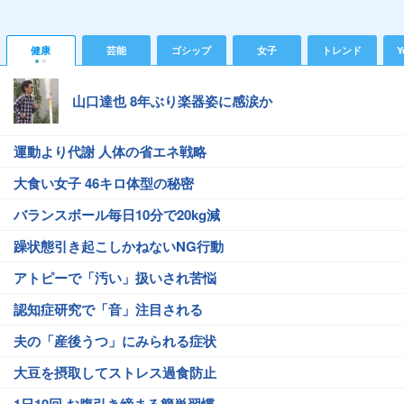
健康
芸能
ゴシップ
女子
トレンド
Y
山口達也 8年ぶり楽器姿に感涙か
運動より代謝 人体の省エネ戦略
大食い女子 46キロ体型の秘密
バランスボール毎日10分で20kg減
躁状態引き起こしかねないNG行動
アトピーで「汚い」扱いされ苦悩
認知症研究で「音」注目される
夫の「産後うつ」にみられる症状
大豆を摂取してストレス過食防止