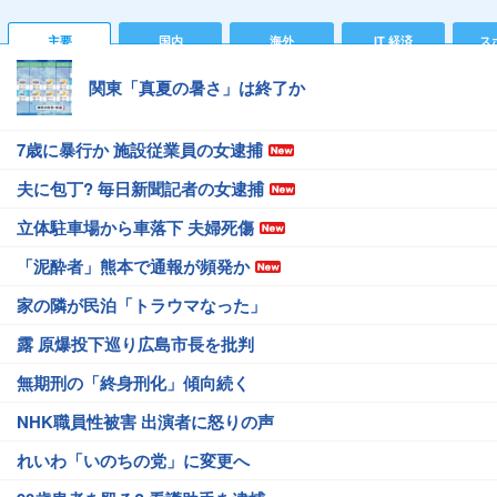
主要
国内
海外
IT 経済
ス
関東「真夏の暑さ」は終了か
7歳に暴行か 施設従業員の女逮捕
夫に包丁? 毎日新聞記者の女逮捕
立体駐車場から車落下 夫婦死傷
「泥酔者」熊本で通報が頻発か
家の隣が民泊「トラウマなった」
露 原爆投下巡り広島市長を批判
無期刑の「終身刑化」傾向続く
NHK職員性被害 出演者に怒りの声
れいわ「いのちの党」に変更へ