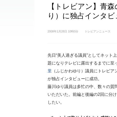
【トレビアン】青森
り）に独占インタビ
2008年1月28日 10時0分
トレビアンニュース
先日“美人過ぎる議員”としてネット
題になりテレビに露出するまでに至
里
（ふじかわゆり）議員にトレビア
が独占インタビューに成功。
藤川ゆり議員は多忙の中、数々の質
いただいた。前編と後編の2回に分
したい。