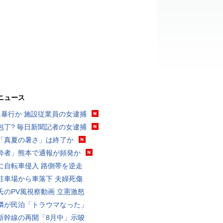
ニュース
に暴行か 施設従業員の女逮捕
包丁? 毎日新聞記者の女逮捕
「真夏の暑さ」は終了か
酔者」熊本で通報が頻発か
に自転車侵入 路側帯を逆走
駐車場から車落下 夫婦死傷
氏のPV風視察動画 立憲激怒
隣が民泊「トラウマなった」
新幹線の再開「8月中」示唆