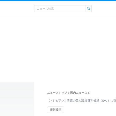
ニューストップ
国内ニュース
>
>
【トレビアン】青森の美人議員 藤川優里（ゆり）に
藤川優里