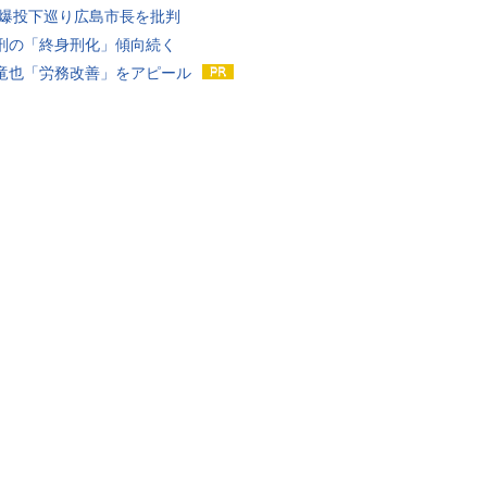
原爆投下巡り広島市長を批判
刑の「終身刑化」傾向続く
竜也「労務改善」をアピール