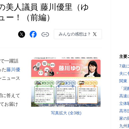
の美人議員 藤川優里（ゆ
ュー！（前編）
みんなの感想は？
主要
上で一躍話
7歳
った
藤川優
夫に
ンニュース
関東
「泥
問に答えて
高速
立体
けてお届け
高市
写真拡大 (全3枚)
家の
九州