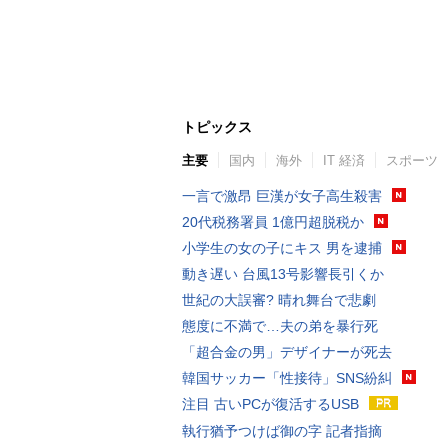
トピックス
主要
国内
海外
IT 経済
スポーツ
一言で激昂 巨漢が女子高生殺害
20代税務署員 1億円超脱税か
小学生の女の子にキス 男を逮捕
動き遅い 台風13号影響長引くか
世紀の大誤審? 晴れ舞台で悲劇
態度に不満で…夫の弟を暴行死
「超合金の男」デザイナーが死去
韓国サッカー「性接待」SNS紛糾
注目 古いPCが復活するUSB
執行猶予つけば御の字 記者指摘