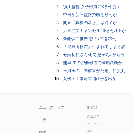
1.
須江監督 女子部員に3条件提示
2.
中日が新庄監督招聘を検討か
3.
関東「真夏の暑さ」は終了か
4.
大量注文キャンセル43億円以上か
5.
斉藤慎二被告 懲役7年を求刑
6.
「避難所格差」生まれてしまう訳
7.
寿美花代さん死去 息子2人が追悼
8.
趣里 夫の密会報道で離婚決断か
9.
玉川氏の「警察官が死刑」に批判
10.
女優・山本舞香 第1子を出産
ニューストップ
IT 経済
経済総合
主要
マーケット
Web
国内