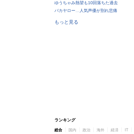
ゆうちゃみ熱望も10回落ちた過去
バカヤロー…人気声優が別れ悲痛
もっと見る
ランキング
総合
国内
政治
海外
経済
IT