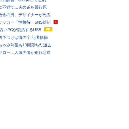
に不満で…夫の弟を暴行死
合金の男」デザイナーが死去
サッカー「性接待」SNS紛糾
 古いPCが復活するUSB
猶予つけば御の字 記者指摘
ちゃみ熱望も10回落ちた過去
ヤロー…人気声優が別れ悲痛