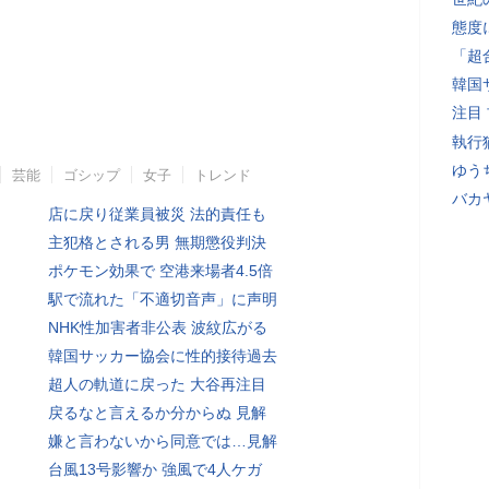
態度
「超
韓国
注目
執行
ゆう
芸能
ゴシップ
女子
トレンド
バカ
店に戻り従業員被災 法的責任も
主犯格とされる男 無期懲役判決
ポケモン効果で 空港来場者4.5倍
駅で流れた「不適切音声」に声明
NHK性加害者非公表 波紋広がる
韓国サッカー協会に性的接待過去
超人の軌道に戻った 大谷再注目
戻るなと言えるか分からぬ 見解
嫌と言わないから同意では…見解
台風13号影響か 強風で4人ケガ