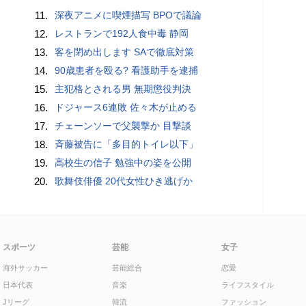
11.
深夜アニメに喫煙描写 BPOで議論
12.
レストランで192人食中毒 静岡
13.
客を閉め出します SAで徹底対策
14.
90歳患者を殴る? 看護助手を逮捕
15.
主犯格とされる男 無期懲役判決
16.
ドジャース6連敗 佐々木が止める
17.
チェーンソーで父襲撃か 目撃談
18.
斉藤被告に「多目的トイレ以下」
19.
高校生の信子 勉強中の姿を公開
20.
歌舞伎俳優 20代女性ひき逃げか
スポーツ
芸能
女子
海外サッカー
芸能総合
恋愛
日本代表
音楽
ライフスタイル
Jリーグ
韓流
ファッション