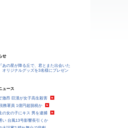
らせ
『あの星が降る丘で、君とまた出会いた
』オリジナルグッズを3名様にプレゼン
ニュース
で激昂 巨漢が女子高生殺害
代税務署員 1億円超脱税か
生の女の子にキス 男を逮捕
遅い 台風13号影響長引くか
の大誤審? 晴れ舞台で悲劇