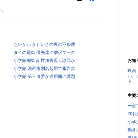
た。
ちいかわ かわいさの裏の不条理
タイの電車 優先席に僧侶マーク
小学館編集者 性加害巡り謝罪か
お知
小学館 漫画家別名起用で報告書
映画
い。
小学館 第三者委が運用面に課題
ト！
主要
一言
20
小学
動き
世紀