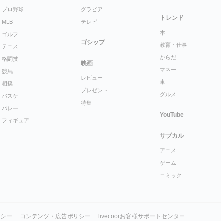
プロ野球
グラビア
トレンド
MLB
テレビ
本
ゴルフ
ゴシップ
教育・仕事
テニス
からだ
格闘技
映画
マネー
競馬
レビュー
車
相撲
プレゼント
グルメ
バスケ
特集
バレー
YouTube
フィギュア
サブカル
アニメ
ゲーム
コミック
リシー
コンテンツ・広告ポリシー
livedoorお客様サポートセンター