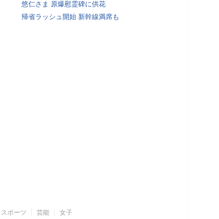
悠仁さま 原爆慰霊碑に供花
帰省ラッシュ開始 新幹線満席も
スポーツ
芸能
女子