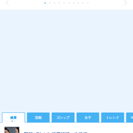
健康
芸能
ゴシップ
女子
トレンド
Y