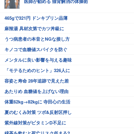
医師が勧める 猫背解消の体操術
465gで321円 ドンキプリン品薄
麻辣湯 具材次第でカツ丼級に
うつ病患者の本音とNGな接し方
キノコで血糖値スパイクを防ぐ
メンタルに良い影響を与える趣味
「モテるためのヒント」326人に
容姿と寿命 28年追跡で見えた差
あたりめ 血糖値を上げない理由
体重62kg→82kgに 寺田心の生活
夏のむくみ対策 ツボ&反射区押し
紫外線対策がビタミンD不足に
緑茶を飲むと死亡リスク低まる?