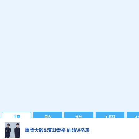
主要
国内
海外
IT 経済
ス
重岡大毅&濱田崇裕 結婚W発表