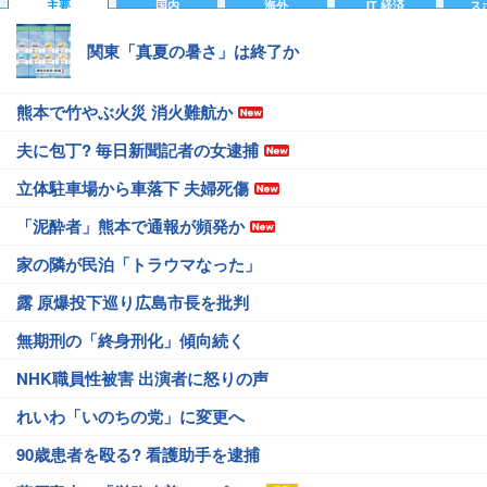
主要
国内
海外
IT 経済
ス
関東「真夏の暑さ」は終了か
熊本で竹やぶ火災 消火難航か
夫に包丁? 毎日新聞記者の女逮捕
立体駐車場から車落下 夫婦死傷
「泥酔者」熊本で通報が頻発か
家の隣が民泊「トラウマなった」
露 原爆投下巡り広島市長を批判
無期刑の「終身刑化」傾向続く
NHK職員性被害 出演者に怒りの声
れいわ「いのちの党」に変更へ
90歳患者を殴る? 看護助手を逮捕