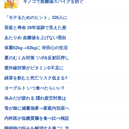
キノコで血糖値スパイクを防ぐ
「モテるためのヒント」326人に
容姿と寿命 28年追跡で見えた差
あたりめ 血糖値を上げない理由
体重62kg→82kgに 寺田心の生活
夏のむくみ対策 ツボ&反射区押し
紫外線対策がビタミンD不足に
緑茶を飲むと死亡リスク低まる?
ヨーグルト いつ食べたらいい?
休みだが疲れる 隠れ疲労対策は
母が娘に減量強要→家庭内別居へ
内科医が低糖質麺を食べ比べ検証
睡眠時の悩みを解消する過ごし方