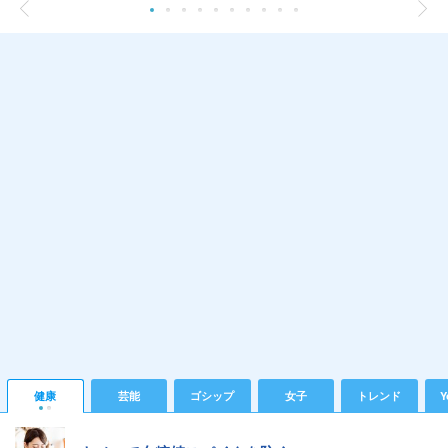
健康
芸能
ゴシップ
女子
トレンド
Y