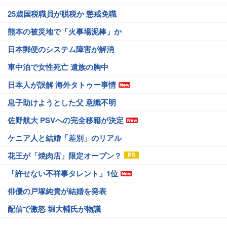
25歳国税職員が脱税か 懲戒免職
熊本の被災地で「火事場泥棒」か
日本郵便のシステム障害が解消
車中泊で女性死亡 遺族の胸中
日本人が誤解 海外タトゥー事情
息子助けようとした父 意識不明
佐野航大 PSVへの完全移籍が決定
ケニア人と結婚「差別」のリアル
花王が「焼肉店」限定オープン？
「許せない不祥事タレント」1位
俳優の戸塚純貴が結婚を発表
配信で激怒 堀大輔氏が物議