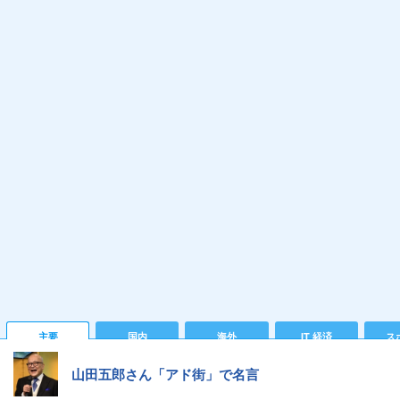
主要
国内
海外
IT 経済
ス
山田五郎さん「アド街」で名言