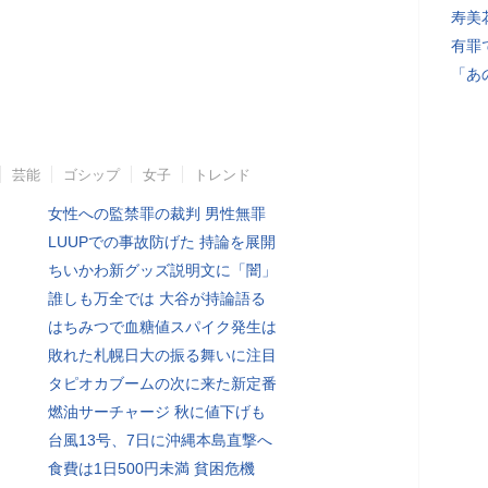
寿美
有罪
「あ
芸能
ゴシップ
女子
トレンド
女性への監禁罪の裁判 男性無罪
LUUPでの事故防げた 持論を展開
ちいかわ新グッズ説明文に「闇」
誰しも万全では 大谷が持論語る
はちみつで血糖値スパイク発生は
敗れた札幌日大の振る舞いに注目
タピオカブームの次に来た新定番
燃油サーチャージ 秋に値下げも
台風13号、7日に沖縄本島直撃へ
食費は1日500円未満 貧困危機