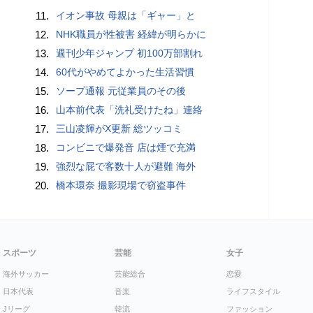
11.
イオン事故 母親は「ギャー」と
12.
NHK職員が性被害 経緯が明らかに
13.
週刊少年ジャンプ 初100万部割れ
14.
60代がやめてよかった生活習慣
15.
ソープ通報 元従業員のその後
16.
山本前代表「洗礼受けたね」連絡
17.
三山凌輝がX更新 総ツッコミ
18.
コンビニで爆発音 店は煙で充満
19.
強烈な屁で客数十人が避難 海外
20.
橋本環奈 撮影現場で窃盗事件
スポーツ
芸能
女子
海外サッカー
芸能総合
恋愛
日本代表
音楽
ライフスタイル
Jリーグ
韓流
ファッション