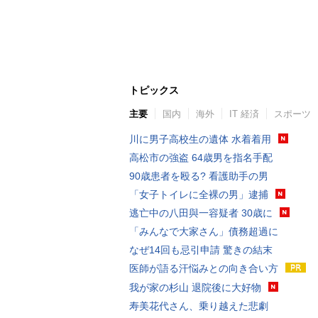
トピックス
主要
国内
海外
IT 経済
スポーツ
川に男子高校生の遺体 水着着用
高松市の強盗 64歳男を指名手配
90歳患者を殴る? 看護助手の男
「女子トイレに全裸の男」逮捕
逃亡中の八田與一容疑者 30歳に
「みんなで大家さん」債務超過に
なぜ14回も忌引申請 驚きの結末
医師が語る汗悩みとの向き合い方
我が家の杉山 退院後に大好物
寿美花代さん、乗り越えた悲劇