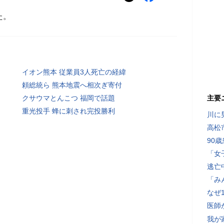
た。
イオン熊本 従業員3人死亡の経緯
頼総統ら 熊本地震へ相次ぎ寄付
クサウマとんこつ 福岡で話題
主要
重光投手 蜂に刺され完投勝利
川に
高松
90
「女
逃亡
「み
なぜ
医師
我が