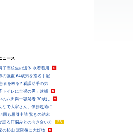
ニュース
男子高校生の遺体 水着着用
市の強盗 64歳男を指名手配
歳患者を殴る? 看護助手の男
子トイレに全裸の男」逮捕
中の八田與一容疑者 30歳に
んなで大家さん」債務超過に
14回も忌引申請 驚きの結末
が語る汗悩みとの向き合い方
家の杉山 退院後に大好物