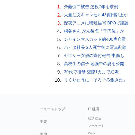
1.
斉藤慎二被告 懲役7年を求刑
2.
大量注文キャンセル43億円以上か
3.
深夜アニメに喫煙描写 BPOで議論
4.
桐谷さん がん後悔「千円位」か
5.
シャインマスカット約400房盗難
6.
ハビタ社長 2人死亡後に写真削除
7.
セクシー女優の寄付報告 中傷も
8.
高校生の信子 勉強中の姿を公開
9.
30代で祖母 交際1カ月で妊娠
10.
りくりゅうに「そろそろ飽きた」
ニューストップ
IT 経済
経済総合
主要
マーケット
Web
国内