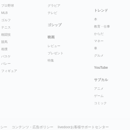
プロ野球
グラビア
トレンド
MLB
テレビ
本
ゴルフ
ゴシップ
教育・仕事
テニス
からだ
格闘技
映画
マネー
競馬
レビュー
車
相撲
プレゼント
グルメ
バスケ
特集
バレー
YouTube
フィギュア
サブカル
アニメ
ゲーム
コミック
リシー
コンテンツ・広告ポリシー
livedoorお客様サポートセンター