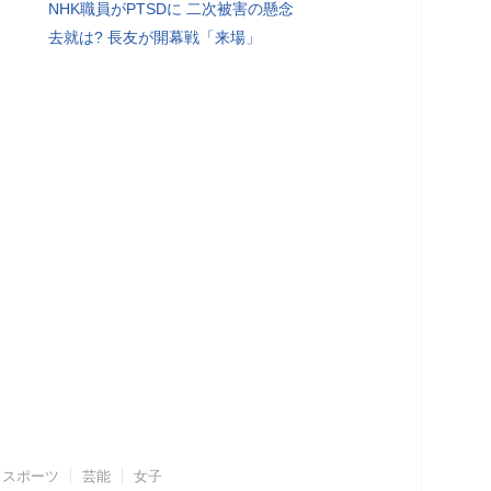
NHK職員がPTSDに 二次被害の懸念
去就は? 長友が開幕戦「来場」
スポーツ
芸能
女子