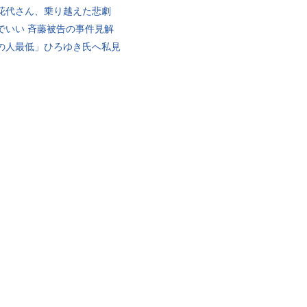
花代さん、乗り越えた悲劇
でいい 斉藤被告の事件見解
の人最低」ひろゆき氏へ私見