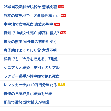
25歳国税職員が脱税か 懲戒免職
熊本の被災地で「火事場泥棒」か
車中泊で女性死亡 遺族の胸中
愛知で19歳女性死亡 線路に侵入?
被災の熊本 室外機の窃盗相次ぐ
息子助けようとした父 意識不明
猛暑でも「冷房を控える」7割超
ケニア人と結婚「差別」のリアル
ラグビー選手が熱中症で倒れ死亡
レンタカー予約 10万円分当たる
俳優の戸塚純貴が結婚を発表
配信で激怒 堀大輔氏が物議