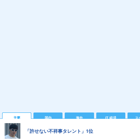
主要
国内
海外
IT 経済
ス
「許せない不祥事タレント」1位