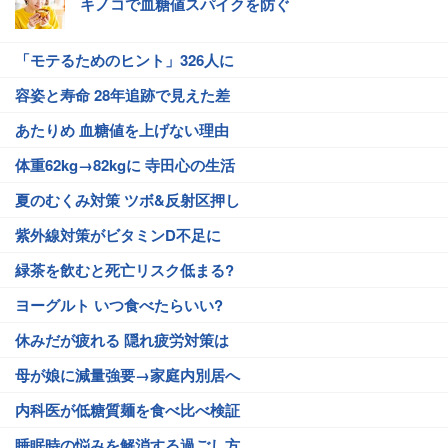
キノコで血糖値スパイクを防ぐ
「モテるためのヒント」326人に
容姿と寿命 28年追跡で見えた差
あたりめ 血糖値を上げない理由
体重62kg→82kgに 寺田心の生活
夏のむくみ対策 ツボ&反射区押し
紫外線対策がビタミンD不足に
緑茶を飲むと死亡リスク低まる?
ヨーグルト いつ食べたらいい?
休みだが疲れる 隠れ疲労対策は
母が娘に減量強要→家庭内別居へ
内科医が低糖質麺を食べ比べ検証
睡眠時の悩みを解消する過ごし方