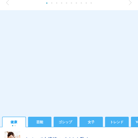
健康
芸能
ゴシップ
女子
トレンド
Y