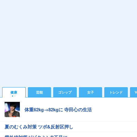
健康
芸能
ゴシップ
女子
トレンド
Y
体重62kg→82kgに 寺田心の生活
夏のむくみ対策 ツボ&反射区押し