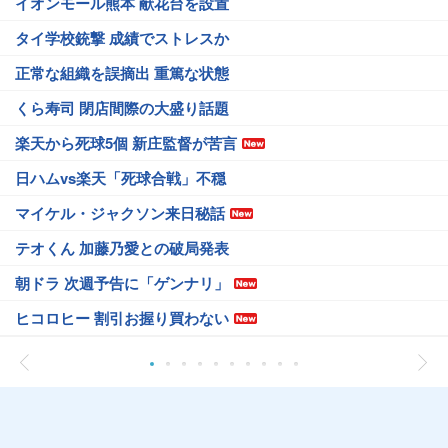
イオンモール熊本 献花台を設置
タイ学校銃撃 成績でストレスか
正常な組織を誤摘出 重篤な状態
くら寿司 閉店間際の大盛り話題
楽天から死球5個 新庄監督が苦言
日ハムvs楽天「死球合戦」不穏
マイケル・ジャクソン来日秘話
テオくん 加藤乃愛との破局発表
朝ドラ 次週予告に「ゲンナリ」
ヒコロヒー 割引お握り買わない