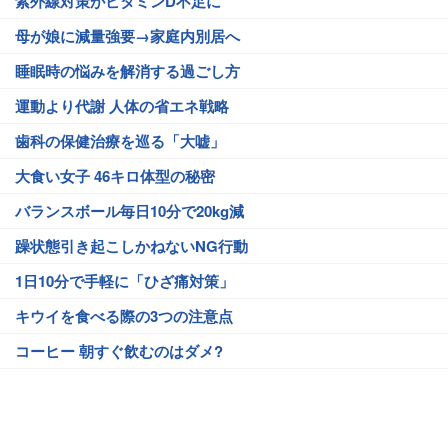
紫外線対策がビタミンD不足に
母が娘に減量強要→家庭内別居へ
睡眠時の悩みを解消する過ごし方
運動より代謝 人体の省エネ戦略
歯科の保健治療を巡る「大嘘」
大食い女子 46キロ体型の秘密
バランスボール毎日10分で20kg減
躁状態引き起こしかねないNG行動
1日10分で手軽に「ひざ痛対策」
キウイを食べる際の3つの注意点
コーヒー 朝すぐ飲むのはダメ?