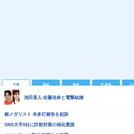
主要
国内
海外
IT 経済
ス
池田直人 佐藤佳奈と電撃結婚
銀メダリスト 本多灯被告を起訴
SNS大手5社に詐欺対策の強化要請