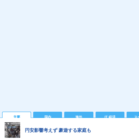
主要
国内
海外
IT 経済
ス
円安影響考えず 豪遊する家庭も