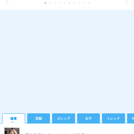
健康
芸能
ゴシップ
女子
トレンド
Y