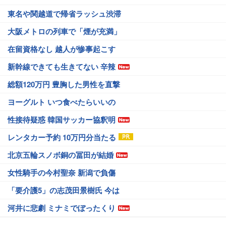
東名や関越道で帰省ラッシュ渋滞
大阪メトロの列車で「煙が充満」
在留資格なし 越人が惨事起こす
新幹線できても生きてない 辛辣
総額120万円 豊胸した男性を直撃
ヨーグルト いつ食べたらいいの
性接待疑惑 韓国サッカー協釈明
レンタカー予約 10万円分当たる
北京五輪スノボ銅の冨田が結婚
女性騎手の今村聖奈 新潟で負傷
「要介護5」の志茂田景樹氏 今は
河井に悲劇 ミナミでぼったくり