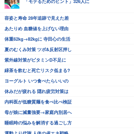
「モテるためのヒント」326人に
容姿と寿命 28年追跡で見えた差
あたりめ 血糖値を上げない理由
体重62kg→82kgに 寺田心の生活
夏のむくみ対策 ツボ&反射区押し
紫外線対策がビタミンD不足に
緑茶を飲むと死亡リスク低まる?
ヨーグルト いつ食べたらいいの
休みだが疲れる 隠れ疲労対策は
内科医が低糖質麺を食べ比べ検証
母が娘に減量強要→家庭内別居へ
睡眠時の悩みを解消する過ごし方
運動より代謝 人体の省エネ戦略