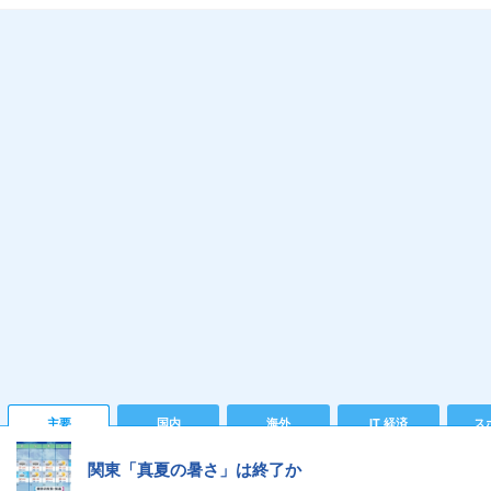
主要
国内
海外
IT 経済
ス
関東「真夏の暑さ」は終了か