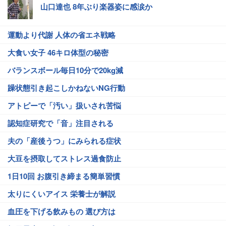
山口達也 8年ぶり楽器姿に感涙か
運動より代謝 人体の省エネ戦略
大食い女子 46キロ体型の秘密
バランスボール毎日10分で20kg減
躁状態引き起こしかねないNG行動
アトピーで「汚い」扱いされ苦悩
認知症研究で「音」注目される
夫の「産後うつ」にみられる症状
大豆を摂取してストレス過食防止
1日10回 お腹引き締まる簡単習慣
太りにくいアイス 栄養士が解説
血圧を下げる飲みもの 選び方は