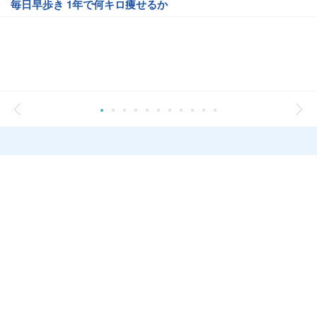
毎日早歩き 1年で何キロ痩せるか