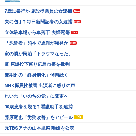
7歳に暴行か 施設従業員の女逮捕
夫に包丁? 毎日新聞記者の女逮捕
立体駐車場から車落下 夫婦死傷
「泥酔者」熊本で通報が頻発か
家の隣が民泊「トラウマなった」
露 原爆投下巡り広島市長を批判
無期刑の「終身刑化」傾向続く
NHK職員性被害 出演者に怒りの声
れいわ「いのちの党」に変更へ
90歳患者を殴る? 看護助手を逮捕
藤原竜也「労務改善」をアピール
元TBSアナの山本里菜 離婚を公表