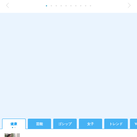
健康
芸能
ゴシップ
女子
トレンド
Y