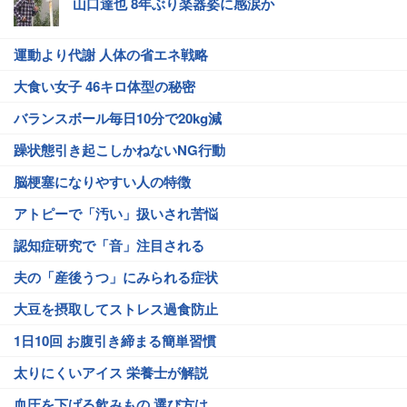
山口達也 8年ぶり楽器姿に感涙か
運動より代謝 人体の省エネ戦略
大食い女子 46キロ体型の秘密
バランスボール毎日10分で20kg減
躁状態引き起こしかねないNG行動
脳梗塞になりやすい人の特徴
アトピーで「汚い」扱いされ苦悩
認知症研究で「音」注目される
夫の「産後うつ」にみられる症状
大豆を摂取してストレス過食防止
1日10回 お腹引き締まる簡単習慣
太りにくいアイス 栄養士が解説
血圧を下げる飲みもの 選び方は