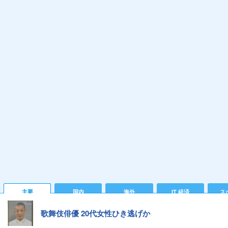
主要
国内
海外
IT 経済
ス
歌舞伎俳優 20代女性ひき逃げか