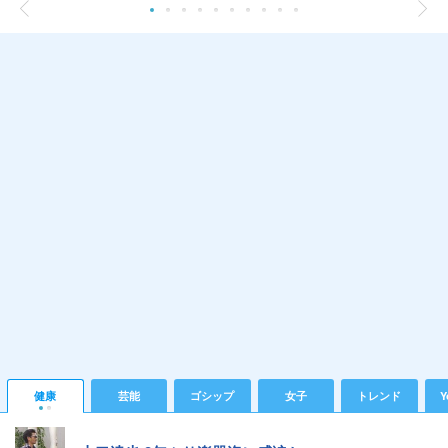
健康
芸能
ゴシップ
女子
トレンド
Y