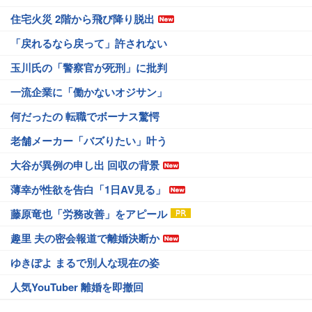
住宅火災 2階から飛び降り脱出
「戻れるなら戻って」許されない
玉川氏の「警察官が死刑」に批判
一流企業に「働かないオジサン」
何だったの 転職でボーナス驚愕
老舗メーカー「バズりたい」叶う
大谷が異例の申し出 回収の背景
薄幸が性欲を告白「1日AV見る」
藤原竜也「労務改善」をアピール
趣里 夫の密会報道で離婚決断か
ゆきぽよ まるで別人な現在の姿
人気YouTuber 離婚を即撤回